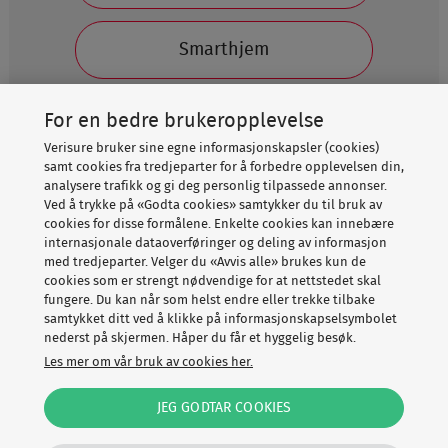
Smarthjem
For en bedre brukeropplevelse
Verisure bruker sine egne informasjonskapsler (cookies)
12%
samt cookies fra tredjeparter for å forbedre opplevelsen din,
analysere trafikk og gi deg personlig tilpassede annonser.
Her starter du din prisforespørsel. Svarene dine
Ved å trykke på «Godta cookies» samtykker du til bruk av
hjelper oss med å forstå dine behov, og skreddersy et
cookies for disse formålene. Enkelte cookies kan innebære
tilbud til akkurat din bolig. Etter testen kontakter vi
internasjonale dataoverføringer og deling av informasjon
med tredjeparter. Velger du «Avvis alle» brukes kun de
deg med et uforpliktende pristilbud per telefon
cookies som er strengt nødvendige for at nettstedet skal
og/eller sms som du kan vurdere i ro og mak.
fungere. Du kan når som helst endre eller trekke tilbake
samtykket ditt ved å klikke på informasjonskapselsymbolet
nederst på skjermen. Håper du får et hyggelig besøk.
Les mer om vår bruk av cookies her.
©2026 Verisure
JEG GODTAR COOKIES