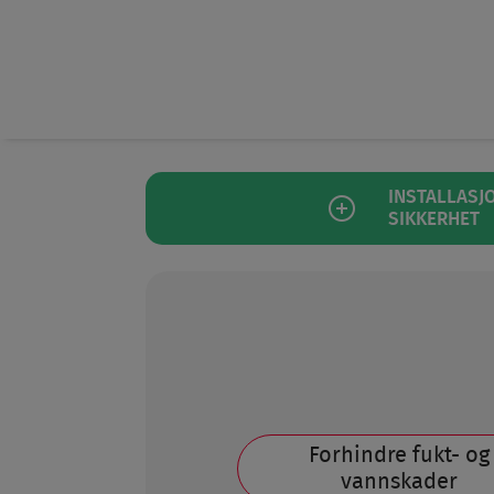
SØ
INSTALLASJO
SIKKERHET​
Forhindre fukt- og
vannskader