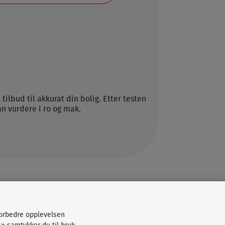
ilbud til akkurat din bolig. Etter testen
n vurdere i ro og mak.
forbedre opplevelsen