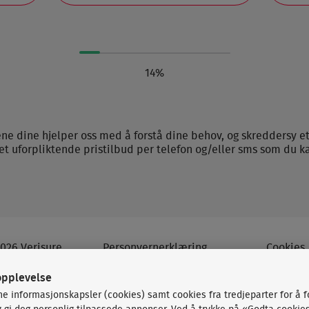
14%
ene dine hjelper oss med å forstå dine behov, og skreddersy et t
et uforpliktende pristilbud per telefon og/eller sms som du ka
026 Verisure
Personvernerklæring
Cookies
opplevelse
ne informasjonskapsler (cookies) samt cookies fra tredjeparter for å 