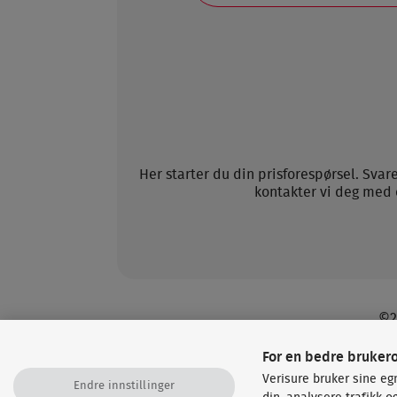
Her starter du din prisforespørsel. Svar
kontakter vi deg med 
©2
For en bedre bruker
Verisure bruker sine eg
Endre innstillinger