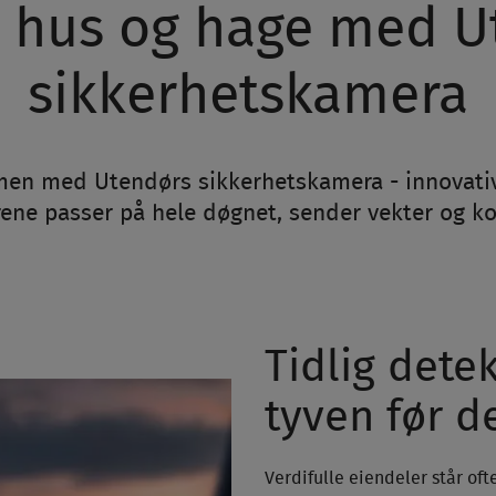
t hus og hage med U
sikkerhetskamera
en med Utendørs sikkerhetskamera - innovativ 
ene passer på hele døgnet, sender vekter og k
Tidlig dete
tyven før d
Verdifulle eiendeler står oft