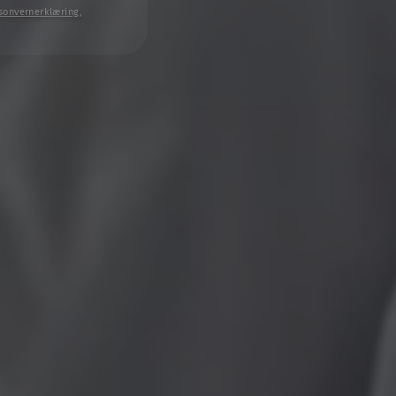
sonvernerklæring
,