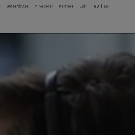
e
Batteribytte
Mine sider
Karriere
Søk
NO
EN