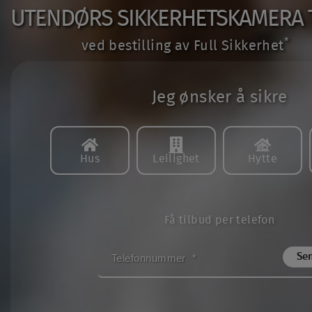
UTENDØRS SIKKERHETS­KAMERA TI
*
ved bestilling av Full Sikkerhet
Jeg ønsker å sikre
Hus
Leilighet
Hytte
Få tilbud per telefon
TELEFONNUMMER
*