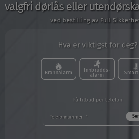
valgfri dørlås eller utendørska
ved bestilling av Full Sikkerhe
Hva er viktigst for deg?
Innbrudds­
Brannalarm
Smart
alarm
Få tilbud per telefon
TELEFONNUMMER
*