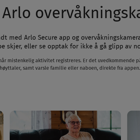
 Arlo overvåknings­
dt med Arlo Secure app og overvåkningskameraer.
e skjer, eller se opptak for ikke å gå glipp av n
når mistenkelig aktivitet registreres. Er det uvedkommende på 
høyttaler, samt varsle familie eller naboen, direkte fra appen