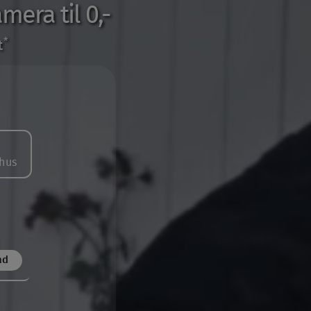
mera til 0,-
*
t
hus