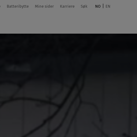
e
Batteribytte
Mine sider
Karriere
Søk
NO
EN