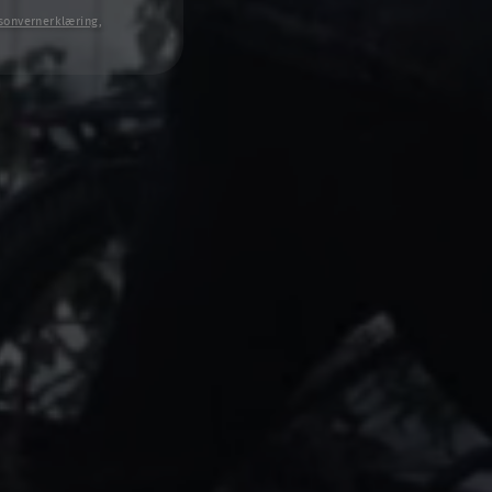
sonvernerklæring
,