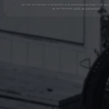
Les her om hvordan vi behandler dine personopplysninger i vår
per
og om tilbudets
vilkår og betingelser
.