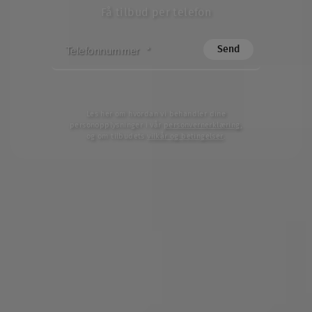
Få tilbud per telefon
TELEFONNUMMER
*
Les her om hvordan vi behandler dine
personopplysninger i vår
personvernerklæring
,
og om tilbudets
vilkår og betingelser
.