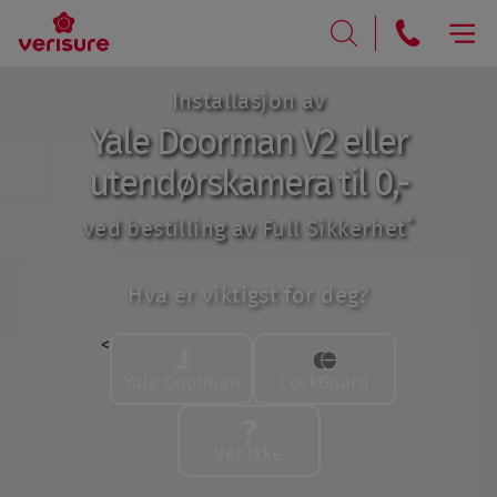
RING
SØK
Installasjon av
Yale Doorman V2 eller
utendørskamera til 0,-
*
ved bestilling av Full Sikkerhet
Hva er viktigst for deg?
<
Yale Doorman
LockGuard
Vet ikke