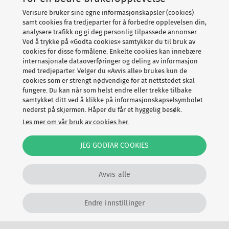
Verisure bruker sine egne informasjonskapsler (cookies)
samt cookies fra tredjeparter for å forbedre opplevelsen din,
analysere trafikk og gi deg personlig tilpassede annonser.
Ved å trykke på «Godta cookies» samtykker du til bruk av
cookies for disse formålene. Enkelte cookies kan innebære
internasjonale dataoverføringer og deling av informasjon
med tredjeparter. Velger du «Avvis alle» brukes kun de
cookies som er strengt nødvendige for at nettstedet skal
fungere. Du kan når som helst endre eller trekke tilbake
samtykket ditt ved å klikke på informasjonskapselsymbolet
nederst på skjermen. Håper du får et hyggelig besøk.
Les mer om vår bruk av cookies her.
JEG GODTAR COOKIES
Avvis alle
Installasjon av valgfri dørlås eller
Endre innstillinger
utendørskamera til 0,- ved bestilling av Full
*
Sikkerhet