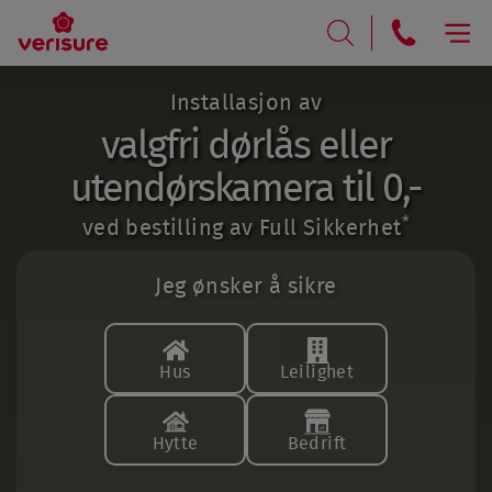
RING
SØK
Installasjon av
valgfri dørlås eller
utendørskamera til 0,-
*
ved bestilling av Full Sikkerhet
Jeg ønsker å sikre
Hus
Leilighet
Hytte
Bedrift