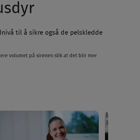
usdyr
nivå til å sikre også de pelskledde
tere volumet på sirenen slik at det blir mer
*
Full Sikkerhet