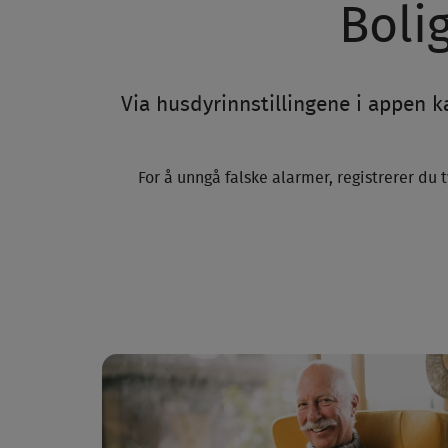
Boli
Via husdyrinnstillingene i appen k
For å unngå falske alarmer, registrerer du 
Installasjon av valg