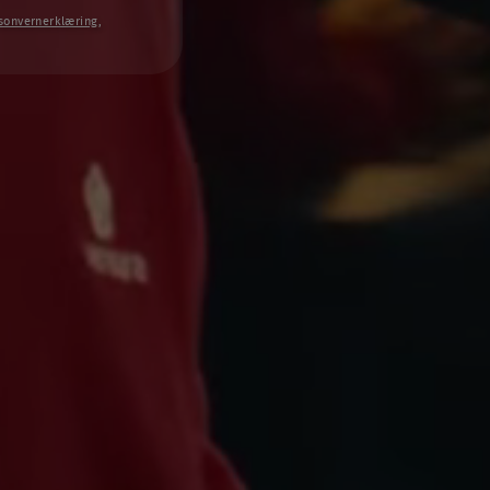
sonvernerklæring
,