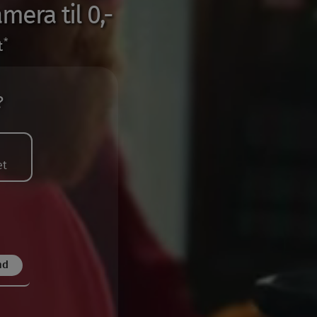
mera til 0,-
*
t
?
et