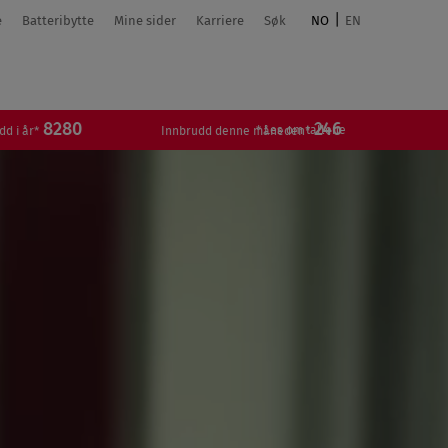
e
Batteribytte
Mine sider
Karriere
Søk
NO
EN
0
246
1
* Les om tallene
Innbrudd denne måneden*
Innbrudd i dag*