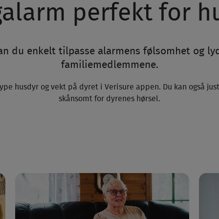
galarm perfekt for h
an du enkelt tilpasse alarmens følsomhet og lyd
familie­medlemmene.
type husdyr og vekt på dyret i Verisure appen. Du kan også jus
skånsomt for dyrenes hørsel.
fri dørlås eller utendørskamera til 0,- ved bestilling av 