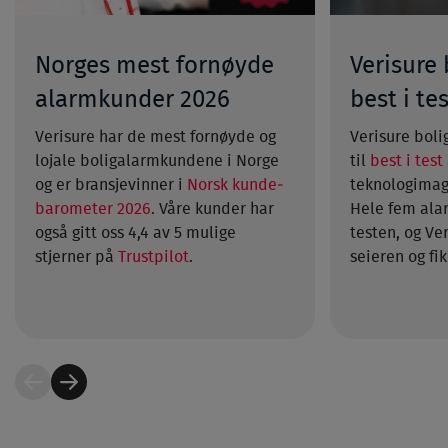
Norges mest fornøyde
Verisure 
alarm­kunder 2026
best i te
Verisure har de mest fornøyde og
Verisure boli
lojale boligalarm­kundene i Norge
til
best i test
og er bransje­vinner i
Norsk kunde­
teknologi­mag
barometer 2026
. Våre kunder har
Hele fem ala
også gitt oss 4,4 av 5 mulige
testen, og Ve
stjerner på
Trustpilot
.
seieren og fik