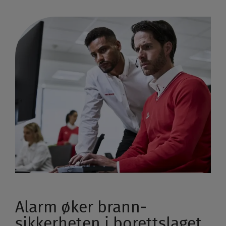
Alarm øker brann­
sikkerheten i borettslaget