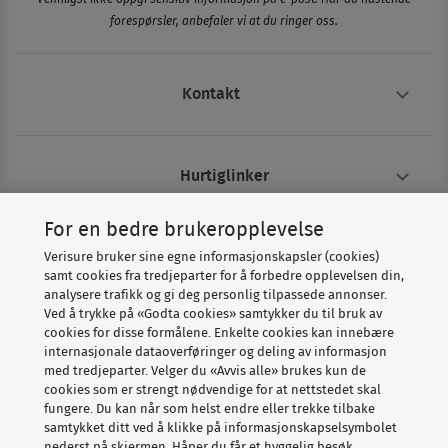
forespørsler, anbefaler vi at du ringer oss.
Kontakt
Hurtiglinker
For en bedre brukeropplevelse
Om Verisure
Verisure bruker sine egne informasjonskapsler (cookies)
samt cookies fra tredjeparter for å forbedre opplevelsen din,
analysere trafikk og gi deg personlig tilpassede annonser.
Ved å trykke på «Godta cookies» samtykker du til bruk av
cookies for disse formålene. Enkelte cookies kan innebære
internasjonale dataoverføringer og deling av informasjon
med tredjeparter. Velger du «Avvis alle» brukes kun de
cookies som er strengt nødvendige for at nettstedet skal
fungere. Du kan når som helst endre eller trekke tilbake
Copyright © Verisure 2026
samtykket ditt ved å klikke på informasjonskapselsymbolet
nederst på skjermen. Håper du får et hyggelig besøk.