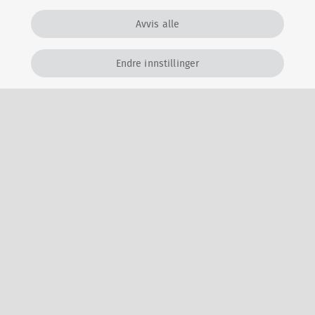
verdifulle eiendeler. Da bør sikringen også stå i stil med
Avvis alle
verdiene som oppbevares der, sier Thorkildsen.
Endre innstillinger
LES MER OM INNBRUDDSALARM
Relaterte artikler