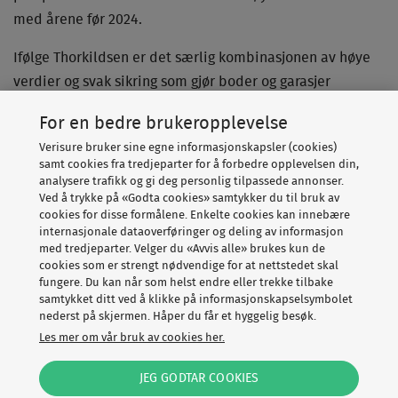
med årene før 2024.
Ifølge Thorkildsen er det særlig kombinasjonen av høye
verdier og svak sikring som gjør boder og garasjer
attraktive.
For en bedre brukeropplevelse
– Mange har blitt flinke til å låse ytterdøren, sikre
Verisure bruker sine egne informasjonskapsler (cookies)
samt cookies fra tredjeparter for å forbedre opplevelsen din,
vinduer og aktivere alarmen hjemme. Samtidig kan
analysere trafikk og gi deg personlig tilpassede annonser.
garasjen eller boden stå igjen som det svake punktet. Der
Ved å trykke på «Godta cookies» samtykker du til bruk av
finner tyvene ofte verdier for mange tusen kroner, men
cookies for disse formålene. Enkelte cookies kan innebære
internasjonale dataoverføringer og deling av informasjon
møter mindre motstand, sier han.
med tredjeparter. Velger du «Avvis alle» brukes kun de
cookies som er strengt nødvendige for at nettstedet skal
Han peker på at mange oppbevarer stadig dyrere utstyr
fungere. Du kan når som helst endre eller trekke tilbake
samtykket ditt ved å klikke på informasjonskapselsymbolet
utenfor selve boligen. Elsykler, verktøy, ski, golfutstyr,
nederst på skjermen. Håper du får et hyggelig besøk.
hagemaskiner og bildekk er typiske eksempler.
Les mer om vår bruk av cookies her.
– En bod eller garasje er ikke lenger bare et sted for
JEG GODTAR COOKIES
gamle pappesker. For mange er det et ekstra lagerrom for