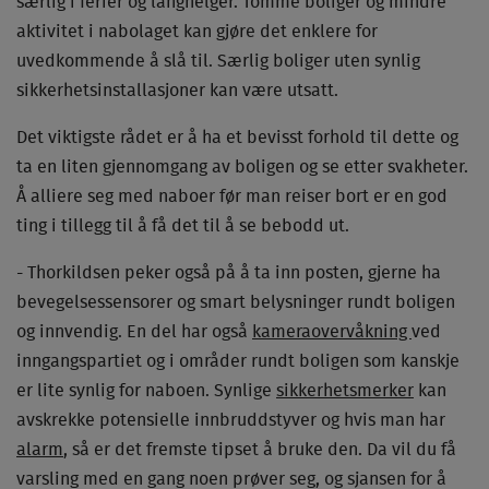
særlig i ferier og langhelger. Tomme boliger og mindre
aktivitet i nabolaget kan gjøre det enklere for
uvedkommende å slå til. Særlig boliger uten synlig
sikkerhetsinstallasjoner kan være utsatt.
Det viktigste rådet er å ha et bevisst forhold til dette og
ta en liten gjennomgang av boligen og se etter svakheter.
Å alliere seg med naboer før man reiser bort er en god
ting i tillegg til å få det til å se bebodd ut.
- Thorkildsen peker også på å ta inn posten, gjerne ha
bevegelsessensorer og smart belysninger rundt boligen
og innvendig. En del har også
kameraovervåkning
ved
inngangspartiet og i områder rundt boligen som kanskje
er lite synlig for naboen. Synlige
sikkerhetsmerker
kan
avskrekke potensielle innbruddstyver og hvis man har
alarm
, så er det fremste tipset å bruke den. Da vil du få
varsling med en gang noen prøver seg, og sjansen for å