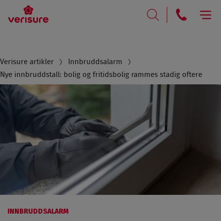
RING
SØK
Breadcrumb
Verisure artikler
Innbruddsalarm
Nye innbruddstall: bolig og fritidsbolig rammes stadig oftere
INNBRUDDSALARM