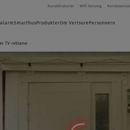
Secondary-
Kundehistorier
WiFi Sensing
Kundeservic
menu
salarm
Smarthus
Produkter
Om Verisure
Personvern
K
rer TV-reklame