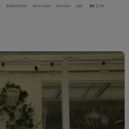
e
Batteribytte
Mine sider
Karriere
Søk
NO
EN