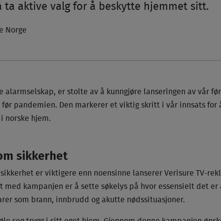
 å ta aktive valg for å beskytte hjemmet sitt.
re Norge
 alarmselskap, er stolte av å kunngjøre lanseringen av vår før
ør pandemien. Den markerer et viktig skritt i vår innsats for
 i norske hjem.
om sikkerhet
 sikkerhet er viktigere enn noensinne lanserer Verisure TV-rekl
 med kampanjen er å sette søkelys på hvor essensielt det er
arer som brann, innbrudd og akutte nødssituasjoner.