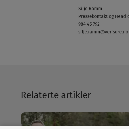
Silje Ramm
Pressekontakt og Head o
984 45 792
silje.ramm@verisure.no
Relaterte artikler