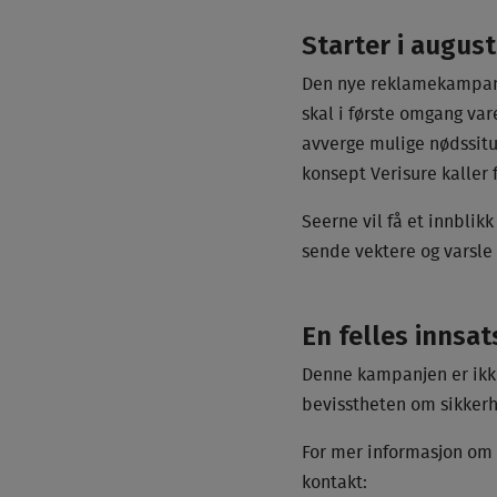
Starter i august
Den nye reklamekampanje
skal i første omgang va
avverge mulige nødssitua
konsept Verisure kaller 
Seerne vil få et innblik
sende vektere og varsle
En felles innsa
Denne kampanjen er ikke 
bevisstheten om sikkerhet
For mer informasjon om 
kontakt: