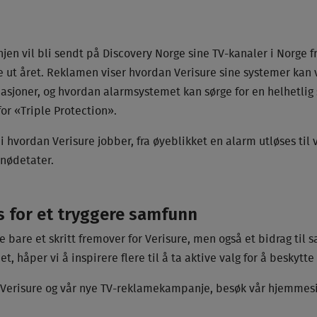
n vil bli sendt på Discovery Norge sine TV-kanaler i Norge f
re ut året. Reklamen viser hvordan Verisure sine systemer kan
sjoner, og hvordan alarmsystemet kan sørge for en helhetlig s
for «Triple Protection».
k i hvordan Verisure jobber, fra øyeblikket en alarm utløses til
 nødetater.
ts for et tryggere samfunn
bare et skritt fremover for Verisure, men også et bidrag til 
, håper vi å inspirere flere til å ta aktive valg for å beskytte
Verisure og vår nye TV-reklamekampanje, besøk vår hjemmesid