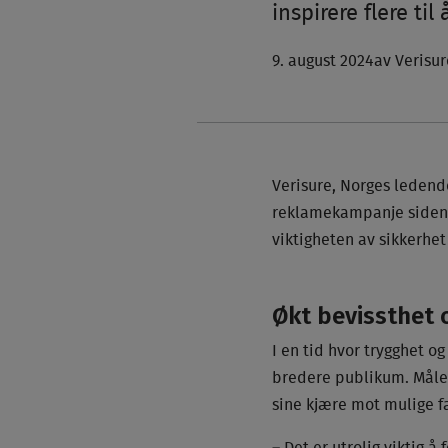
inspirere flere til
9. august 2024
av Verisu
Verisure, Norges ledende
reklamekampanje siden f
viktigheten av sikkerhet
Økt bevissthet 
I en tid hvor trygghet og
bredere publikum. Målet
sine kjære mot mulige f