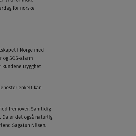
er vi å formidle
erdag for norske
elskapet i Norge med
er og SOS-alarm
ir kundene trygghet
jenester enkelt kan
e med fremover. Samtidig
 Da er det også naturlig
rlend Sagatun Nilsen.