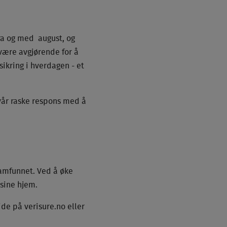
ra og med august, og
 være avgjørende for å
ikring i hverdagen - et
 vår raske respons med å
samfunnet. Ved å øke
 sine hjem.
e på verisure.no eller