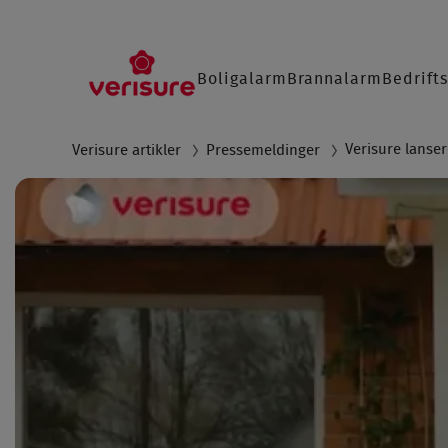
Main
Boligalarm
Brannalarm
Bedrift
navigation
SØ
Verisure lanse
Verisure artikler
Pressemeldinger
Breadcrumb