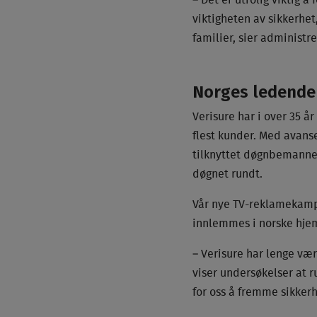
– Det er utrolig viktig 
viktigheten av sikkerhet
familier, sier administr
Norges ledende
Verisure har i over 35 å
flest kunder. Med avans
tilknyttet døgnbemannet
døgnet rundt.
Vår nye TV-reklamekampa
innlemmes i norske hje
– Verisure har lenge vær
viser undersøkelser at r
for oss å fremme sikkerh