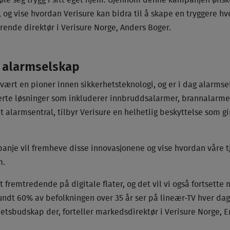
å føle seg trygg i sitt eget hjem. Gjennom denne kampanjen ønsk
, og vise hvordan Verisure kan bidra til å skape en tryggere hv
erende direktør i Verisure Norge, Anders Boger.
 alarmselskap
r vært en pioner innen sikkerhetsteknologi, og er i dag alarms
erte løsninger som inkluderer innbruddsalarmer, brannalarm
 alarmsentral, tilbyr Verisure en helhetlig beskyttelse som g
nje vil fremheve disse innovasjonene og vise hvordan våre t
m.
t fremtredende på digitale flater, og det vil vi også fortsett
undt 60% av befolkningen over 35 år ser på lineær-TV hver dag.
etsbudskap der, forteller markedsdirektør i Verisure Norge, E