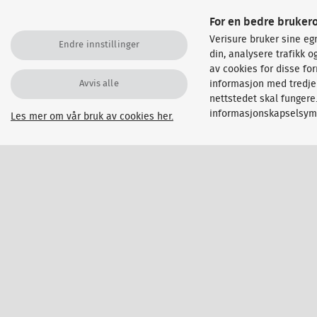
For en bedre bruker
Verisure bruker sine eg
Endre innstillinger
din, analysere trafikk 
av cookies for disse fo
Avvis alle
informasjon med tredjep
nettstedet skal fungere
informasjonskapselsymb
Les mer om vår bruk av cookies her.
PRESSEMELDINGER
Verisure samles om felles plattform og
merkevare i alle land
26. april 2019