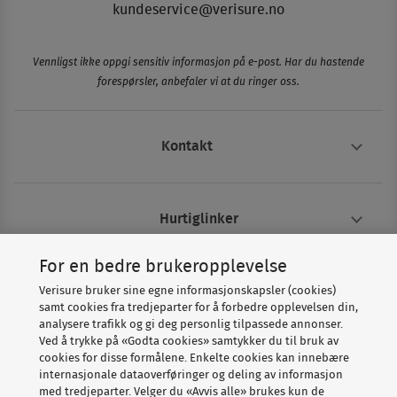
kundeservice@verisure.no
Vennligst ikke oppgi sensitiv informasjon på e-post. Har du hastende
forespørsler, anbefaler vi at du ringer oss.
Kontakt
Hurtiglinker
For en bedre brukeropplevelse
Om Verisure
Verisure bruker sine egne informasjonskapsler (cookies)
samt cookies fra tredjeparter for å forbedre opplevelsen din,
analysere trafikk og gi deg personlig tilpassede annonser.
Ved å trykke på «Godta cookies» samtykker du til bruk av
cookies for disse formålene. Enkelte cookies kan innebære
internasjonale dataoverføringer og deling av informasjon
med tredjeparter. Velger du «Avvis alle» brukes kun de