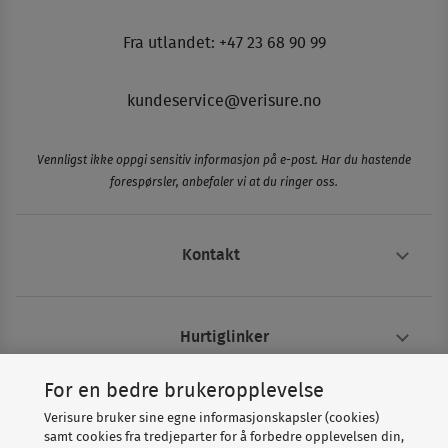
Fra utlandet: +47 23 68 90 99
kundeservice@verisure.no
Vennligst ikke oppgi sensitiv informasjon på e-post. Har du hastende
forespørsler, anbefaler vi at du ringer oss.
Kontakt
Hurtiglinker
For en bedre brukeropplevelse
Om Verisure
Verisure bruker sine egne informasjonskapsler (cookies)
samt cookies fra tredjeparter for å forbedre opplevelsen din,