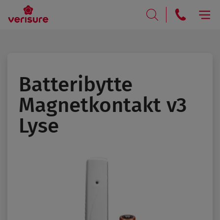
RING
SØK
Batteribytte
Magnet­kontakt v3
Lyse