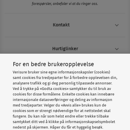
forespørsler, anbefaler vi at du ringer oss.
Kontakt
Hurtiglinker
For en bedre brukeropplevelse
Om Verisure
Verisure bruker sine egne informasjonskapsler (cookies)
samt cookies fra tredjeparter for å forbedre opplevelsen din,
analysere trafikk og gi deg personlig tilpassede annonser.
Ved å trykke på «Godta cookies» samtykker du til bruk av
cookies for disse formålene. Enkelte cookies kan innebære
internasjonale dataoverføringer og deling av informasjon
med tredjeparter. Velger du «Avvis alle» brukes kun de
cookies som er strengt nødvendige for at nettstedet skal
fungere. Du kan når som helst endre eller trekke tilbake
Copyright © Verisure 2026
samtykket ditt ved å klikke på informasjonskapselsymbolet
nederst på skjermen. Håper du får et hyggelig besøk.