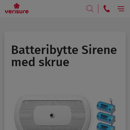
RING
SØK
Batteribytte Sirene
med skrue