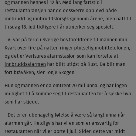
og mannen hennes i 12 år. Med lang fartstid i
restaurantbransjen har de dessverre opplevd både
innbrudd og innbruddsforsøk gjennom årene, men natt til
tirsdag 18. juli tidligere i år utmerker seg spesielt.
- Vi var på ferie i Sverige hos foreldrene til mannen min.
Kvart over fire på natten ringer plutselig mobiltelefonen,
og det er
Verisures alarmstasjon
som kan fortelle at
innbruddsalarmen
har blitt utløst på Rust. Da blir man
fort bråvåken, sier Tonje Skogen.
Hun og mannen er da omtrent 70 mil unna, og har ingen
mulighet til å komme seg til restauranten for å sjekke hva
som har skjedd.
- Det er en ubehagelig følelse å være så langt unna når
alarmen går. Heldigvis har vi en som er ansvarlig for
restauranten når vi er borte i juli. Siden dette var midt