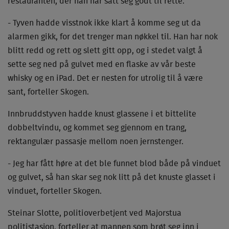
restauranten, der han har satt seg godt til rette.
- Tyven hadde visstnok ikke klart å komme seg ut da
alarmen gikk, for det trenger man nøkkel til. Han har nok
blitt redd og rett og slett gitt opp, og i stedet valgt å
sette seg ned på gulvet med en flaske av vår beste
whisky og en iPad. Det er nesten for utrolig til å være
sant, forteller Skogen.
Innbruddstyven hadde knust glassene i et bittelite
dobbeltvindu, og kommet seg gjennom en trang,
rektangulær passasje mellom noen jernstenger.
- Jeg har fått høre at det ble funnet blod både på vinduet
og gulvet, så han skar seg nok litt på det knuste glasset i
vinduet, forteller Skogen.
Steinar Slotte, politioverbetjent ved Majorstua
politistasjon, forteller at mannen som brøt seg inn i