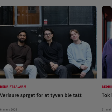
BEDRIFTSALARM
BEDRI
Verisure sørget for at tyven ble tatt
Tok 
6. mars 2026
21. mai