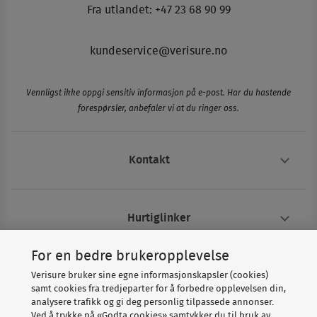
Fra utlandet: +47 23 68 90 99
kundeservice@verisure.no
Vennligst ikke oppgi sensitiv informasjon på e-post. Har du hastende
forespørsler, anbefaler vi at du ringer oss.
Kontakt
Hurtiglinker
For en bedre brukeropplevelse
Om Verisure
Verisure bruker sine egne informasjonskapsler (cookies)
samt cookies fra tredjeparter for å forbedre opplevelsen din,
analysere trafikk og gi deg personlig tilpassede annonser.
Ved å trykke på «Godta cookies» samtykker du til bruk av