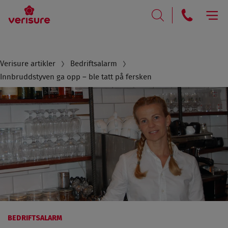
RING
SØK
Breadcrumb
Verisure artikler
Bedriftsalarm
Innbruddstyven ga opp – ble tatt på fersken
BEDRIFTSALARM