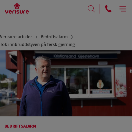
RING
SØK
Breadcrumb
Verisure artikler
Bedriftsalarm
Tok innbruddstyven på fersk gjerning
BEDRIFTSALARM