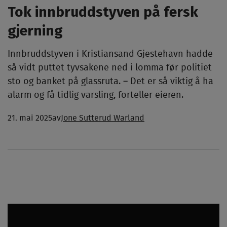
Tok innbruddstyven på fersk
gjerning
Innbruddstyven i Kristiansand Gjestehavn hadde
så vidt puttet tyvsakene ned i lomma før politiet
sto og banket på glassruta. – Det er så viktig å ha
alarm og få tidlig varsling, forteller eieren.
21. mai 2025
av
Jone Sutterud Warland