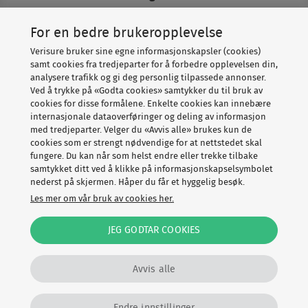
For en bedre brukeropplevelse
Om Verisure
Verisure bruker sine egne informasjonskapsler (cookies)
samt cookies fra tredjeparter for å forbedre opplevelsen din,
analysere trafikk og gi deg personlig tilpassede annonser.
Ved å trykke på «Godta cookies» samtykker du til bruk av
cookies for disse formålene. Enkelte cookies kan innebære
internasjonale dataoverføringer og deling av informasjon
med tredjeparter. Velger du «Avvis alle» brukes kun de
cookies som er strengt nødvendige for at nettstedet skal
fungere. Du kan når som helst endre eller trekke tilbake
Copyright © Verisure 2026
samtykket ditt ved å klikke på informasjonskapselsymbolet
nederst på skjermen. Håper du får et hyggelig besøk.
Cookies
Personvernerklæring
Les mer om vår bruk av cookies her.
Vilkår, angrerett og klage
Speak Up
JEG GODTAR COOKIES
Disclosure Policy
Avvis alle
Endre innstillinger