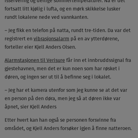
isservering og deilige sommertemperaturer. Nå er det
fortsatt litt kjølig i lufta, og en mørk skikkelse lusker
rundt lokalene nede ved vannkanten.
– Jeg fikk en telefon på natta, rundt tre-tiden. Da var det
registrert en
vibrasjonsalarm
på en av ytterdørene,
forteller eier Kjell Anders Olsen.
Alarmstasjonen til Verisure
får inn et innbruddssignal fra
gjestehavnen, men det er kun noen som har røsket i
døren, og ingen ser ut til å befinne seg i lokalet.
– Jeg har et kamera utenfor som jeg kunne se at det var
en person på den døra, men jeg så at døren ikke var
åpnet, sier Kjell Anders
Etter hvert kan han også se personen forsvinne fra
området, og Kjell Anders forsøker igjen å finne natteroen.