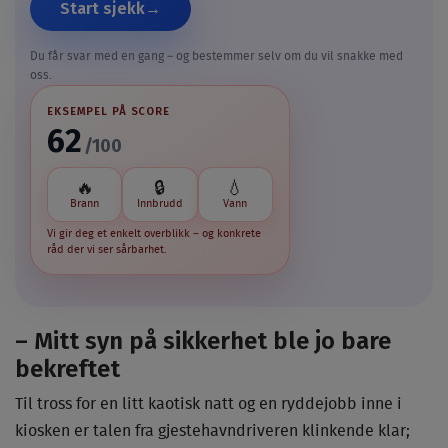
Start sjekk
Du får svar med en gang – og bestemmer selv om du vil snakke med
oss.
EKSEMPEL PÅ SCORE
62
/100
🔥
🔒
💧
Brann
Innbrudd
Vann
Vi gir deg et enkelt overblikk – og konkrete
råd der vi ser sårbarhet.
– Mitt syn på sikkerhet ble jo bare
bekreftet
Til tross for en litt kaotisk natt og en ryddejobb inne i
kiosken er talen fra gjestehavndriveren klinkende klar;