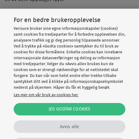
- Våre
røykvarslere
er optiske, trådløse og seriekoblede,
For en bedre brukeropplevelse
samt koblet til en
alarmstasjon
. Om det skulle oppstå
Verisure bruker sine egne informasjonskapsler (cookies)
branntilløp og røykutvikling hjemme hos deg, blir du og
samt cookies fra tredjeparter for å forbedre opplevelsen din,
familien vekket av en sirene - og med de nyeste
analysere trafikk og gi deg personlig tilpassede annonser.
systemene også en stemme fra ALLE røykvarslerne som
Ved å trykke på «Godta cookies» samtykker du til bruk av
cookies for disse formålene. Enkelte cookies kan innebære
forteller at det brenner. Dessuten varsles alarmstasjonen
internasjonale dataoverføringer og deling av informasjon
umiddelbart og iverksetter riktige tiltak, sier
med tredjeparter. Velger du «Avvis alle» brukes kun de
cookies som er strengt nødvendige for at nettstedet skal
sikkerhetsekspert Dagfinn Thorkildsen i Verisure.
fungere. Du kan når som helst endre eller trekke tilbake
samtykket ditt ved å klikke på informasjonskapselsymbolet
nederst på skjermen. Håper du får et hyggelig besøk.
LES MER OM VERISURES BRANNALARM MED
Les mer om vår bruk av cookies her.
OPTISKE, SERIEKOBLEDE RØYKVARSLERE
JEG GODTAR COOKIES
Avvis alle
Relaterte artikler