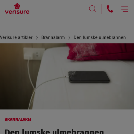
RING
SØK
Breadcrumb
Verisure artikler
Brannalarm
Den lumske ulmebrannen
BRANNALARM
Den lumske ulmebrannen