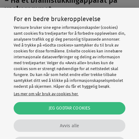
– Ha et brannslukkingapparat på
vaskerommet
For en bedre brukeropplevelse
Verisure bruker sine egne informasjonskapsler (cookies)
samt cookies fra tredjeparter for å forbedre opplevelsen din,
analysere trafikk og gi deg personlig tilpassede annonser.
Ved å trykke på «Godta cookies» samtykker du til bruk av
cookies for disse formålene. Enkelte cookies kan innebære
internasjonale dataoverføringer og deling av informasjon
med tredjeparter. Velger du «Avvis alle» brukes kun de
cookies som er strengt nødvendige for at nettstedet skal
fungere. Du kan når som helst endre eller trekke tilbake
samtykket ditt ved å klikke på informasjonskapselsymbolet
nederst på skjermen. Håper du får et hyggelig besøk.
– Røykvarslerne fra Verisure er optiske, trådløse og
Les mer om vår bruk av cookies her.
seriekoblede, og de varsler effektivt med både sirene og
stemme i hele boligen. Hvis røykvarslerne oppdager røyk
JEG GODTAR COOKIES
og alarmen går, vil vår alarmstasjon umiddelbart
kontakte de som er i boligen og tilkalle vekter og varsle
Avvis alle
nødetatene ved behov, sier Kenneth Hovde Omdal i