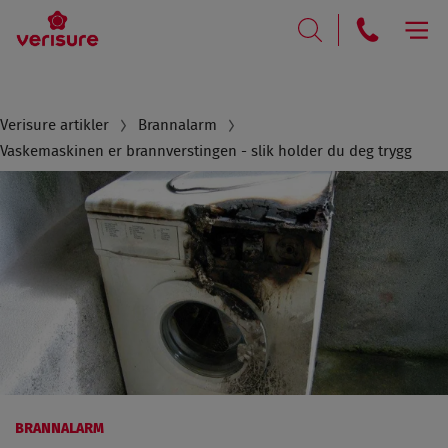
RING
SØK
Breadcrumb
Verisure artikler
Brannalarm
Vaskemaskinen er brannverstingen - slik holder du deg trygg
BRANNALARM