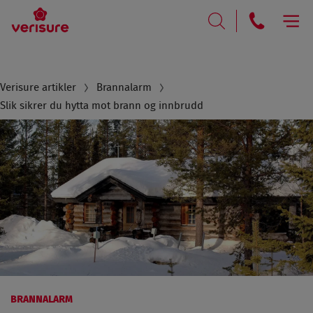
RING
SØK
Breadcrumb
Verisure artikler
Brannalarm
Slik sikrer du hytta mot brann og innbrudd
BRANNALARM