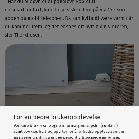
- Har du oljeovn eller panelovn koblet til
en
smartkontakt
, kan du selv skru dem på via Verisure-
appen på mobiltelefonen. Da kan hytta di være varm når
du kommer frem, og det er spesielt nyttig om vinteren,
sier Thorkildsen.
For en bedre brukeropplevelse
Med smartkontaktene kan du også styre innebelysningen.
Verisure bruker sine egne informasjonskapsler (cookies)
- Kanskje har du et stykke å gå fra bilen til hytta? Da er
samt cookies fra tredjeparter for å forbedre opplevelsen din,
analysere trafikk og gi deg personlig tilpassede annonser.