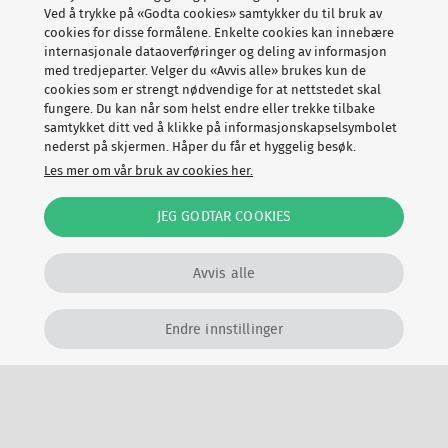
det ganske praktisk å kunne tenne lysene på hytta via
Ved å trykke på «Godta cookies» samtykker du til bruk av
appen – før du kommer frem, sier sikkerhetseksperten.
cookies for disse formålene. Enkelte cookies kan innebære
internasjonale dataoverføringer og deling av informasjon
Ved avreise kan du også ved hjelp av smartkontakter
med tredjeparter. Velger du «Avvis alle» brukes kun de
cookies som er strengt nødvendige for at nettstedet skal
bruke appen til å dobbeltsjekke at alle elektriske
fungere. Du kan når som helst endre eller trekke tilbake
apparater er skrudd av, og dermed minimere faren for
samtykket ditt ved å klikke på informasjonskapselsymbolet
nederst på skjermen. Håper du får et hyggelig besøk.
brann.
Les mer om vår bruk av cookies her.
- Ingenting er mer irriterende enn å snu halvveis for å
JEG GODTAR COOKIES
sjekke om kaffetrakteren er skrudd av på hytta. Om den
er koblet til en smartkontakt, kan du selv sjekke og
Avvis alle
eventuelt skru den av via appen på mobiltelefonen –
uansett hvor du befinner deg, forklarer Thorkildsen.
Endre innstillinger
Nøkkelfri hyttehverdag
Nå finnes det også moderne og praktiske løsninger for en
nøkkelfri hyttehverdag. Investerer du i den
elektroniske