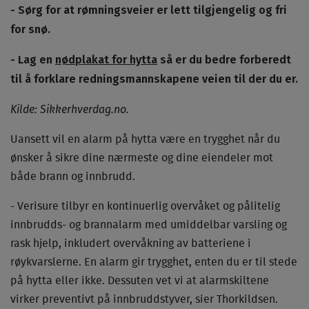
- Sørg for at rømningsveier er lett tilgjengelig og fri
for snø.
- Lag en
nødplakat for hytta
så er du bedre forberedt
til å forklare redningsmannskapene veien til der du er.
Kilde: Sikkerhverdag.no.
Uansett vil en alarm på hytta være en trygghet når du
ønsker å sikre dine nærmeste og dine eiendeler mot
både brann og innbrudd.
- Verisure tilbyr en kontinuerlig overvåket og pålitelig
innbrudds- og brannalarm med umiddelbar varsling og
rask hjelp, inkludert overvåkning av batteriene i
røykvarslerne. En alarm gir trygghet, enten du er til stede
på hytta eller ikke. Dessuten vet vi at alarmskiltene
virker preventivt på innbruddstyver, sier Thorkildsen.