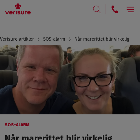
RING
SØK
Breadcrumb
Verisure artikler
SOS-alarm
Når marerittet blir virkelig
SOS-ALARM
Når marerittet blir virkelig