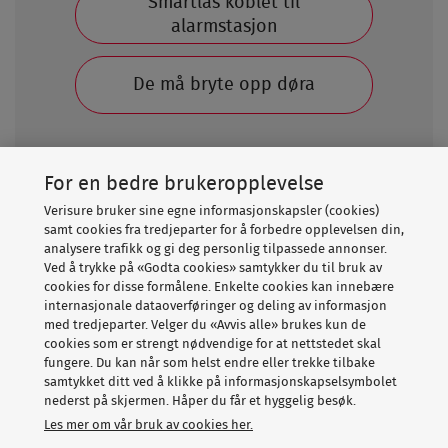
Smartlås koblet til
alarmstasjon
De må bryte opp døra
For en bedre brukeropplevelse
12%
Verisure bruker sine egne informasjonskapsler (cookies)
samt cookies fra tredjeparter for å forbedre opplevelsen din,
Her starter du din prisforespørsel. Svarene dine hjelper
analysere trafikk og gi deg personlig tilpassede annonser.
Ved å trykke på «Godta cookies» samtykker du til bruk av
oss med å forstå dine behov, og skreddersy et tilbud til
cookies for disse formålene. Enkelte cookies kan innebære
akkurat din bolig. Etter testen kontakter vi deg med et
internasjonale dataoverføringer og deling av informasjon
uforpliktende pristilbud per telefon og/eller sms som
med tredjeparter. Velger du «Avvis alle» brukes kun de
du kan vurdere i ro og mak.
cookies som er strengt nødvendige for at nettstedet skal
fungere. Du kan når som helst endre eller trekke tilbake
samtykket ditt ved å klikke på informasjonskapselsymbolet
nederst på skjermen. Håper du får et hyggelig besøk.
Les mer om vår bruk av cookies her.