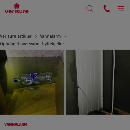
RING
SØK
Breadcrumb
Verisure artikler
Vannalarm
Oppdaget oversvømt hyttekjeller
VANNALARM