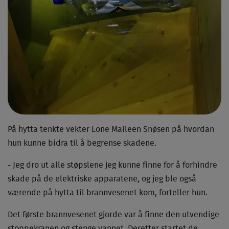
På hytta tenkte vekter Lone Maileen Snøsen på hvordan
hun kunne bidra til å begrense skadene.
- Jeg dro ut alle støpslene jeg kunne finne for å forhindre
skade på de elektriske apparatene, og jeg ble også
værende på hytta til brannvesenet kom, forteller hun.
Det første brannvesenet gjorde var å finne den utvendige
stoppekranen og stenge vannet. Deretter startet de