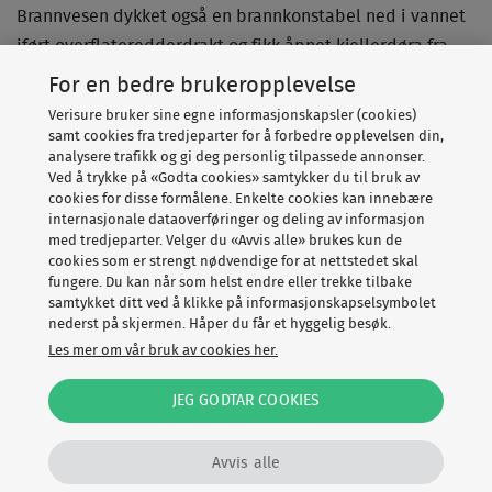
Brannvesen dykket også en brannkonstabel ned i vannet
iført overflateredderdrakt og fikk åpnet kjellerdøra fra
innsiden - slik at de kom bedre til. Like over midnatt var
For en bedre brukeropplevelse
kjelleren tømt for vann, og en vekter fra Securitas
Verisure bruker sine egne informasjonskapsler (cookies)
Tønsberg var på plass igjen for å låse hyttedøren.
samt cookies fra tredjeparter for å forbedre opplevelsen din,
analysere trafikk og gi deg personlig tilpassede annonser.
Ved å trykke på «Godta cookies» samtykker du til bruk av
- Indikasjonen fra brannvesenet var at årsaken til
cookies for disse formålene. Enkelte cookies kan innebære
lekkasjen skyldtes et brudd eller en sprekk i
internasjonale dataoverføringer og deling av informasjon
hovedvannledningen inn til hytta, forteller Theresa
med tredjeparter. Velger du «Avvis alle» brukes kun de
cookies som er strengt nødvendige for at nettstedet skal
Comiskey Olsen.
fungere. Du kan når som helst endre eller trekke tilbake
samtykket ditt ved å klikke på informasjonskapselsymbolet
nederst på skjermen. Håper du får et hyggelig besøk.
Les mer om vår bruk av cookies her.
JEG GODTAR COOKIES
Avvis alle