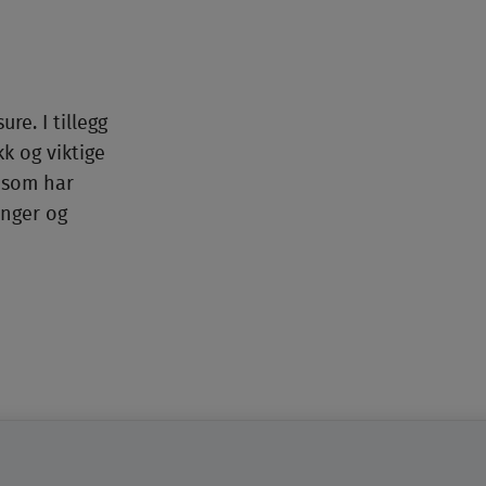
e. I tillegg
k og viktige
 som har
inger og