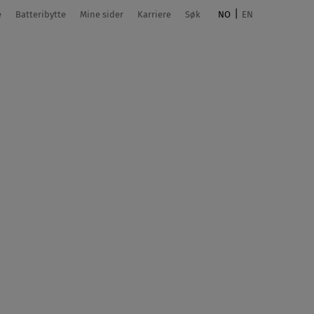
e
Batteribytte
Mine sider
Karriere
Søk
NO
EN