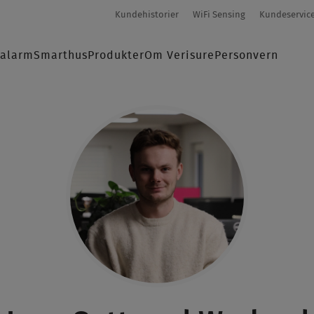
Secondary-
Kundehistorier
WiFi Sensing
Kundeservic
menu
salarm
Smarthus
Produkter
Om Verisure
Personvern
K