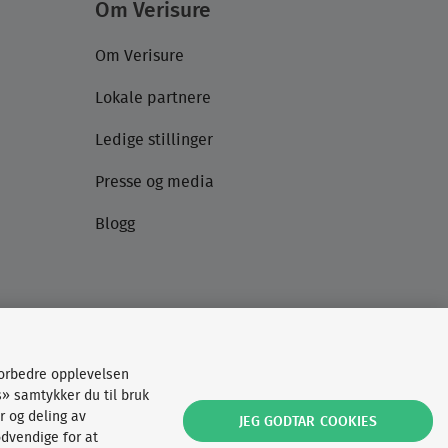
Om Verisure
Om Verisure
Lokale partnere
Ledige stillinger
Presse og media
Blogg
forbedre opplevelsen
s» samtykker du til bruk
r og deling av
JEG GODTAR COOKIES
dvendige for at