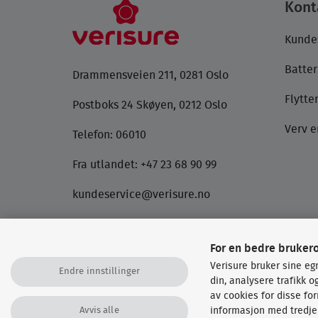
Kont
Kunde
Batter
Drammensveien 211, 0281 Oslo
Flytt
Postboks 24 Skøyen, 0212 Oslo
Verv e
Telefon:
06010
Fra utlandet: +47 23 68 90 99
kundeservice@verisure.no
Vennligst ikke oppgi sensitiv informasjon på
e-post. Har du hastende forespørsler,
For en bedre bruker
anbefaler vi at du ringer oss.
Verisure bruker sine eg
Endre innstillinger
din, analysere trafikk 
av cookies for disse fo
Avvis alle
informasjon med tredjep