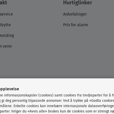
akt
Hurtiglinker
service
Anbefalinger
ibytte
Pris for alarm
emelding
n venn
opplevelse
ne informasjonskapsler (cookies) samt cookies fra tredjeparter for å 
og gi deg personlig tilpassede annonser. Ved å trykke på «Godta cookie
rmålene. Enkelte cookies kan innebære internasjonale dataoverføringe
arter. Velger du «Avvis alle» brukes kun de cookies som er strengt nø