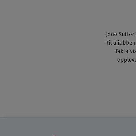
Jone Sutter
til å jobbe
fakta v
opplevd