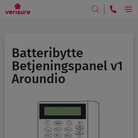
RING
SØK
Batteribytte
Betjenings­panel v1
Aroundio