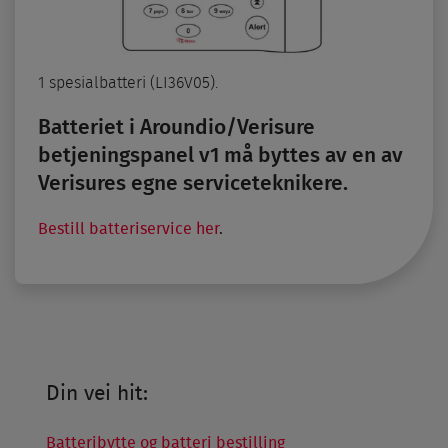
1 spesialbatteri (LI36V05).
Batteriet i Aroundio/­Verisure
betjenings­panel v1 må byttes av en av
Verisures egne service­teknikere.
Bestill batteriservice her
.
Din vei hit:
Batteribytte og batteri bestilling