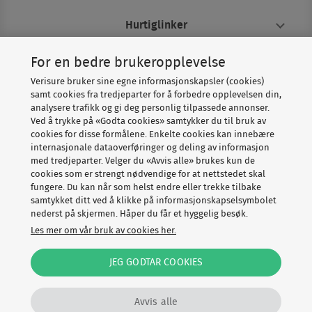
Hurtiglinker
For en bedre brukeropplevelse
Om Verisure
Verisure bruker sine egne informasjonskapsler (cookies)
samt cookies fra tredjeparter for å forbedre opplevelsen din,
analysere trafikk og gi deg personlig tilpassede annonser.
Ved å trykke på «Godta cookies» samtykker du til bruk av
cookies for disse formålene. Enkelte cookies kan innebære
internasjonale dataoverføringer og deling av informasjon
med tredjeparter. Velger du «Avvis alle» brukes kun de
cookies som er strengt nødvendige for at nettstedet skal
fungere. Du kan når som helst endre eller trekke tilbake
Copyright © Verisure 2026
samtykket ditt ved å klikke på informasjonskapselsymbolet
nederst på skjermen. Håper du får et hyggelig besøk.
Cookies
Personvernerklæring
Les mer om vår bruk av cookies her.
Vilkår, angrerett og klage
Speak Up
JEG GODTAR COOKIES
Disclosure Policy
Avvis alle