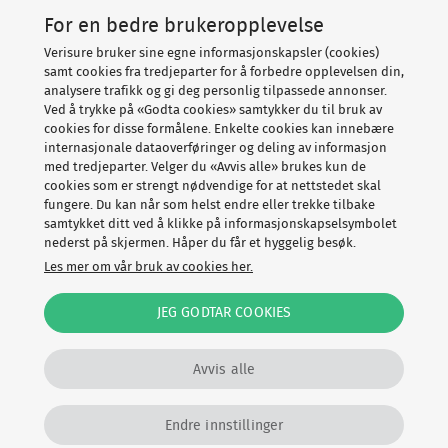
For en bedre brukeropplevelse
Om Verisure
Verisure bruker sine egne informasjonskapsler (cookies)
samt cookies fra tredjeparter for å forbedre opplevelsen din,
analysere trafikk og gi deg personlig tilpassede annonser.
Ved å trykke på «Godta cookies» samtykker du til bruk av
cookies for disse formålene. Enkelte cookies kan innebære
internasjonale dataoverføringer og deling av informasjon
med tredjeparter. Velger du «Avvis alle» brukes kun de
cookies som er strengt nødvendige for at nettstedet skal
fungere. Du kan når som helst endre eller trekke tilbake
Copyright © Verisure 2026
samtykket ditt ved å klikke på informasjonskapselsymbolet
nederst på skjermen. Håper du får et hyggelig besøk.
Cookies
Personvernerklæring
Les mer om vår bruk av cookies her.
Vilkår, angrerett og klage
Speak Up
JEG GODTAR COOKIES
Disclosure Policy
Avvis alle
Endre innstillinger