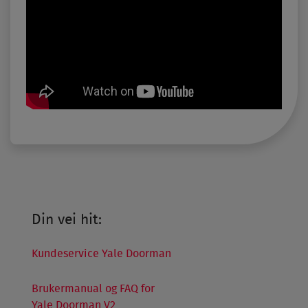
Din vei hit:
Kundeservice Yale Doorman
Brukermanual og FAQ for
Yale Doorman V2