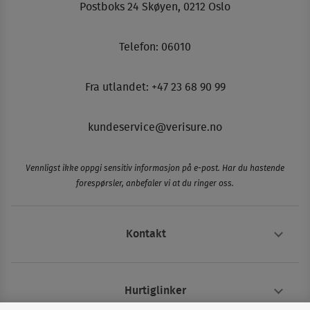
Postboks 24 Skøyen, 0212 Oslo
Telefon:
06010
Fra utlandet: +47 23 68 90 99
kundeservice@verisure.no
Vennligst ikke oppgi sensitiv informasjon på e-post. Har du hastende
forespørsler, anbefaler vi at du ringer oss.
Kontakt
Hurtiglinker