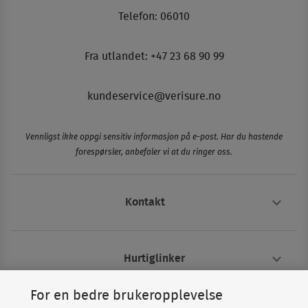
Telefon:
06010
Fra utlandet: +47 23 68 90 99
kundeservice@verisure.no
Vennligst ikke oppgi sensitiv informasjon på e-post. Har du hastende
forespørsler, anbefaler vi at du ringer oss.
Kontakt
Hurtiglinker
For en bedre brukeropplevelse