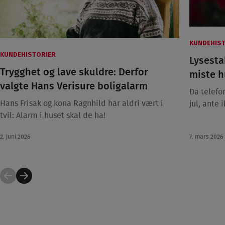
KUNDEHIS
KUNDEHISTORIER
Lysestak
Trygghet og lave skuldre: Derfor
miste h
valgte Hans Verisure boligalarm
Da telefo
Hans Frisak og kona Ragnhild har aldri vært i
jul, ante 
tvil: Alarm i huset skal de ha!
2. juni 2026
7. mars 2026