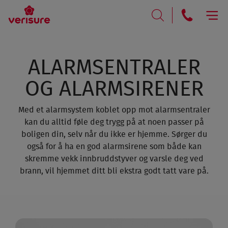
RING
SØK
ALARM­SENTRALER
OG ALARM­SIRENER
Med et alarm­system koblet opp mot alarm­sentraler
kan du alltid føle deg trygg på at noen passer på
boligen din, selv når du ikke er hjemme. Sørger du
også for å ha en god alarm­sirene som både kan
skremme vekk innbrudds­tyver og varsle deg ved
brann, vil hjemmet ditt bli ekstra godt tatt vare på.