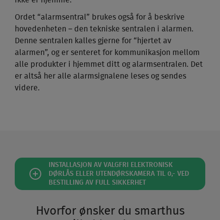
ikke er hjemme.
Ordet “alarm­sentral” brukes også for å beskrive
hoved­enheten – den tekniske sentralen i alarmen.
Denne sentralen kalles gjerne for “hjertet av
alarmen”, og er senteret for kommunikasjon mellom
alle produkter i hjemmet ditt og alarm­sentralen. Det
er altså her alle alarm­signalene leses og sendes
videre.
INSTALLASJON AV VALGFRI ELEKTRONISK
DØRLÅS ELLER UTENDØRSKAMERA TIL 0,- VED
BESTILLING AV FULL SIKKERHET
Hvorfor ønsker du smarthus