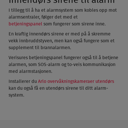
Innendørs sirene til alarm
I tillegg til å ha et alarm­system som kobles opp mot
alarm­sentraler, følger det med et
betjeningspanel
som fungerer som sirene inne.
En kraftig innen­dørs sirene er med på å skremme
vekk innbrudds­tyven, men kan også fungere som et
supplement til brann­alarmen.
Verisures betjeningspanel fungerer også til å betjene
alarmen, som SOS-alarm og to-veis kommunikasjon
med alarmstasjonen.
Installerer du
Arlo overvåknings­kameraer uten­dørs
kan du også få en utendørs sirene til ditt alarm­
system.