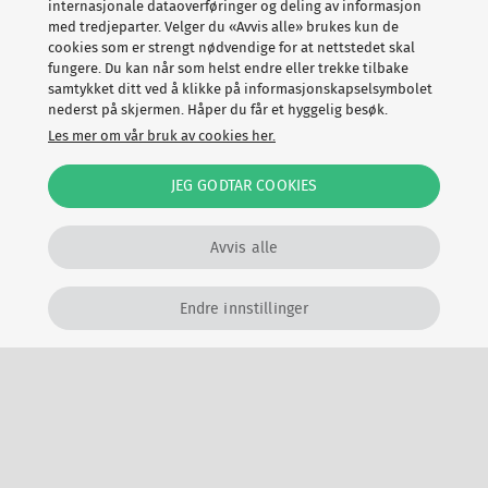
internasjonale dataoverføringer og deling av informasjon
forsikring mot vannskader. Den passer på og gir deg
med tredjeparter. Velger du «Avvis alle» brukes kun de
cookies som er strengt nødvendige for at nettstedet skal
beskjed hvis noe er på gang, så du kan leve litt mer
fungere. Du kan når som helst endre eller trekke tilbake
bekymringsfritt. Så en vannsensor, det er noe alle burde
samtykket ditt ved å klikke på informasjonskapselsymbolet
ha i hjemmet sitt. Ganske smart, spør du meg.
nederst på skjermen. Håper du får et hyggelig besøk.
Les mer om vår bruk av cookies her.
JEG GODTAR COOKIES
Relaterte artikler
Avvis alle
Endre innstillinger