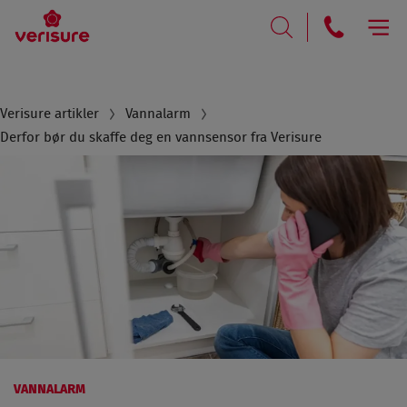
RING
SØK
Breadcrumb
Verisure artikler
Vannalarm
Derfor bør du skaffe deg en vannsensor fra Verisure
VANNALARM