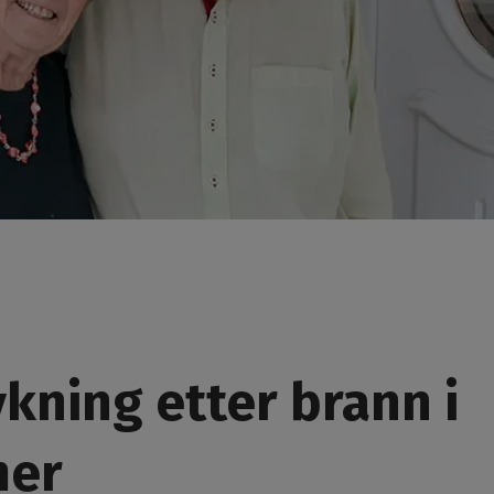
ykning etter brann i
mer