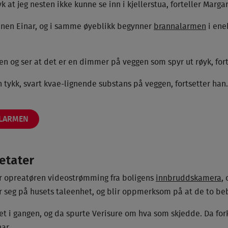
k at jeg nesten ikke kunne se inn i kjellerstua, forteller Marga
nen Einar, og i samme øyeblikk begynner
brannalarmen
i ene
 og ser at det er en dimmer på veggen som spyr ut røyk, forte
n tykk, svart kvae-lignende substans på veggen, fortsetter han.
ALARMEN
etater
 opreatøren videostrømming fra boligens
innbruddskamera
,
er seg på husets taleenhet, og blir oppmerksom på at de to be
et i gangen, og da spurte Verisure om hva som skjedde. Da fork
nar.