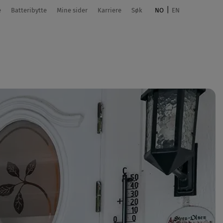
e
Batteribytte
Mine sider
Karriere
Søk
NO
EN