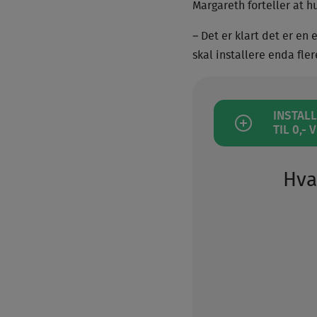
Margareth forteller at h
– Det er klart det er en 
skal installere enda fle
INSTAL
TIL 0,-
Hva 