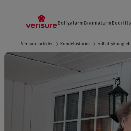
Main
Boligalarm
Brannalarm
Bedrift
navigation
SØ
Full utrykning et
Verisure artikler
Kundehistorier
Breadcrumb