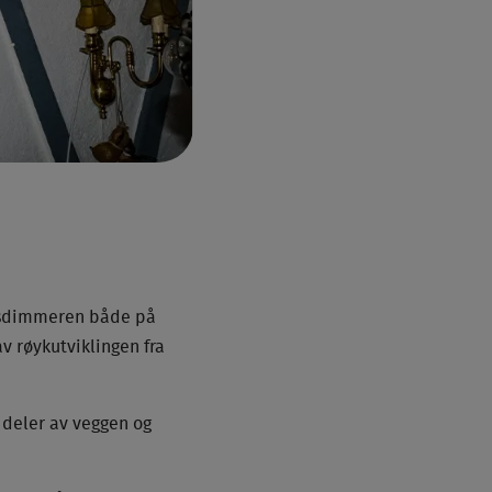
lysdimmeren både på
av røykutviklingen fra
 deler av veggen og