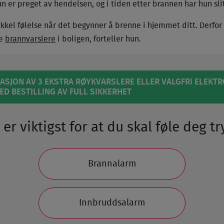
un er preget av hendelsen, og i tiden etter brannen har hun sli
ekkel følelse når det begynner å brenne i hjemmet ditt. Derfor h
re
brannvarslere
i boligen, forteller hun.
LASJON AV 3 EKSTRA RØYKVARSLERE ELLER VALGFRI ELEKT
 VED BESTILLING AV FULL SIKKERHET
er viktigst for at du skal føle deg t
Brannalarm
Innbruddsalarm