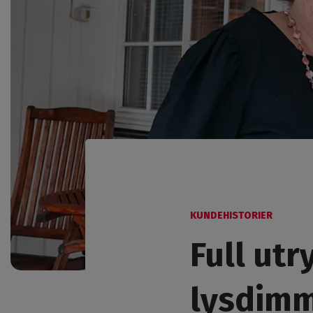
KUNDEHISTORIER
Full utr
lysdim