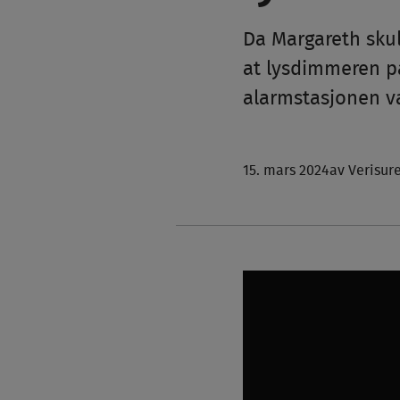
Da Margareth skul
at lysdimmeren på
alarmstasjonen va
15. mars 2024
av Verisur