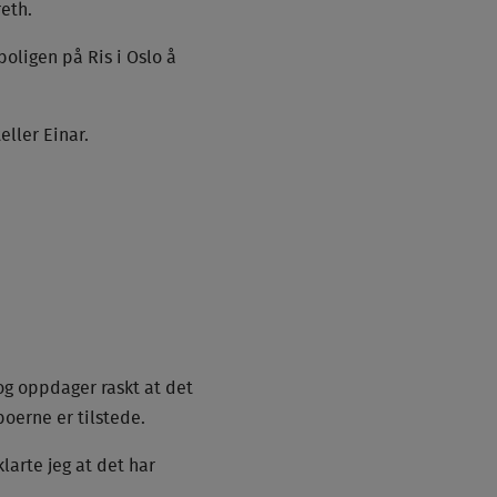
reth.
boligen på Ris i Oslo å
ller Einar.
 og oppdager raskt at det
boerne er tilstede.
larte jeg at det har