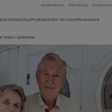
Secondary-
Kundehistorier
WiFi Sensing
Kundeservic
menu
salarm
Smarthus
Produkter
Om Verisure
Personvern
K
ter brann i lysdimmer