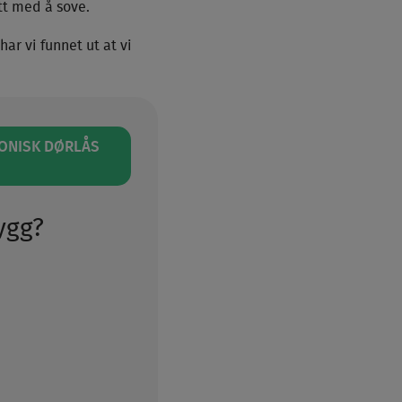
tt med å sove.
ar vi funnet ut at vi
RONISK DØRLÅS
rygg?