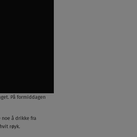
aget. På formiddagen
 noe å drikke fra
hvit røyk.