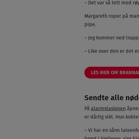
– Det var så tett med røy
Margareth roper på man
pipe.
– Jeg kommer ned trappen
– Like over den er det e
LES MER OM BRANN
Sendte alle nød
På
alarmstasjonen
åpner
er dårlig sikt. Hun kobl
– Vi har en sånn taleenh
brent i kjelleren, sier Ei