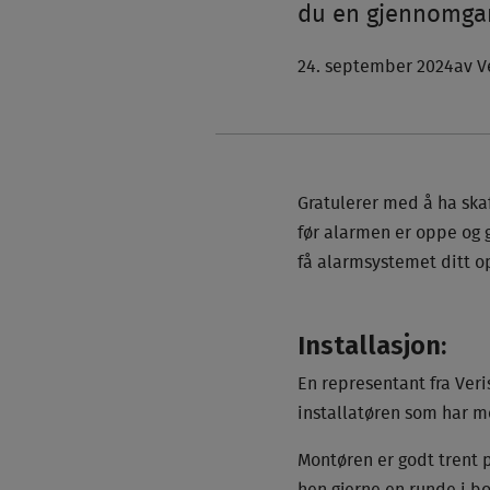
du en gjennomgang
24. september 2024
av V
Gratulerer med å ha skaf
før alarmen er oppe og 
få alarmsystemet ditt o
Installasjon:
En representant fra Veri
installatøren som har m
Montøren er godt trent p