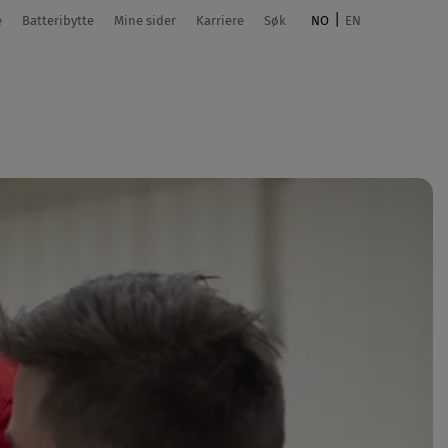
e
Batteribytte
Mine sider
Karriere
Søk
NO
EN