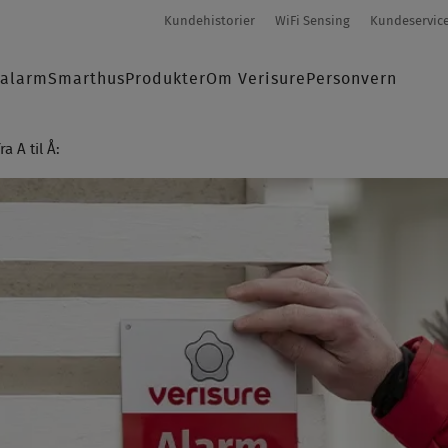
Secondary-
Kundehistorier
WiFi Sensing
Kundeservic
menu
salarm
Smarthus
Produkter
Om Verisure
Personvern
K
a A til Å: