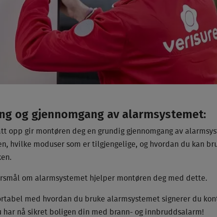
ing og gjennomgang av alarmsystemet:
tt opp gir montøren deg en grundig gjennomgang av alarmsyst
en, hvilke moduser som er tilgjengelige, og hvordan du kan br
ken.
rsmål om alarmsystemet hjelper montøren deg med dette.
ortabel med hvordan du bruke alarmsystemet signerer du kon
Du har nå sikret boligen din med brann- og innbruddsalarm!