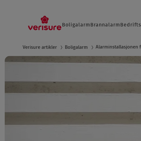
Main
Boligalarm
Brannalarm
Bedrift
navigation
SØ
Alarminstallasjonen fr
Verisure artikler
Boligalarm
Breadcrumb