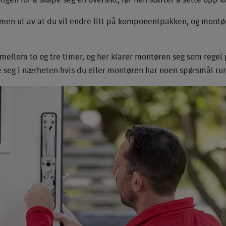
ligen for å skape seg en oversikt, før hen starter å sette op
men ut av at du vil endre litt på komponentpakken, og montøre
 mellom to og tre timer, og her klarer montøren seg som regel
e seg i nærheten hvis du eller montøren har noen spørsmål run