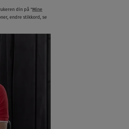
rukeren din på "
Mine
oner, endre stikkord, se