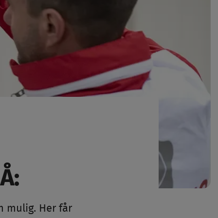
Å:
m mulig. Her får