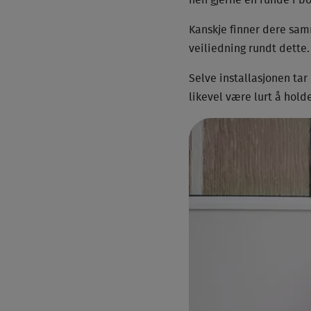
hen gjerne en runde i bo
Kanskje finner dere sam
veiliedning rundt dette.
Selve installasjonen tar
likevel være lurt å hold