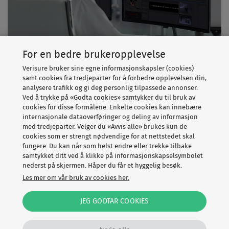
For en bedre brukeropplevelse
Verisure bruker sine egne informasjonskapsler (cookies)
samt cookies fra tredjeparter for å forbedre opplevelsen din,
Hvorfor er dette viktig for deg som
analysere trafikk og gi deg personlig tilpassede annonser.
Ved å trykke på «Godta cookies» samtykker du til bruk av
kunde?
cookies for disse formålene. Enkelte cookies kan innebære
internasjonale dataoverføringer og deling av informasjon
Disse sertifiseringene er mer enn bare dokumentasjon –
med tredjeparter. Velger du «Avvis alle» brukes kun de
de er en garanti for deg som kunde. Når du velger
cookies som er strengt nødvendige for at nettstedet skal
fungere. Du kan når som helst endre eller trekke tilbake
Verisure, får du sikkerhetstjenester i toppklasse,
samtykket ditt ved å klikke på informasjonskapselsymbolet
overvåket av en alarmstasjon som oppfyller strenge
nederst på skjermen. Håper du får et hyggelig besøk.
europeiske krav til drift og sikkerhet.
Les mer om vår bruk av cookies her.
Du får tjenester levert med høy kvalitet og pålitelighet,
JEG GODTAR COOKIES
støttet av systemer som sikrer kontinuerlig forbedring og
effektivitet. Du får også miljøbevisste løsninger, der vi tar