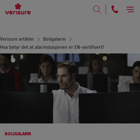
RING
SØK
Breadcrumb
Verisure artikler
Boligalarm
Hva betyr det at alarmstasjonen er EN-sertifisert?
BOLIGALARM