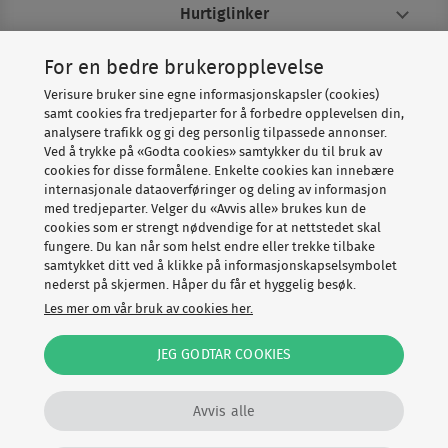
Hurtiglinker
For en bedre brukeropplevelse
Om Verisure
Verisure bruker sine egne informasjonskapsler (cookies)
samt cookies fra tredjeparter for å forbedre opplevelsen din,
analysere trafikk og gi deg personlig tilpassede annonser.
Ved å trykke på «Godta cookies» samtykker du til bruk av
cookies for disse formålene. Enkelte cookies kan innebære
internasjonale dataoverføringer og deling av informasjon
med tredjeparter. Velger du «Avvis alle» brukes kun de
cookies som er strengt nødvendige for at nettstedet skal
fungere. Du kan når som helst endre eller trekke tilbake
Copyright © Verisure 2026
samtykket ditt ved å klikke på informasjonskapselsymbolet
nederst på skjermen. Håper du får et hyggelig besøk.
Cookies
Personvernerklæring
Les mer om vår bruk av cookies her.
Vilkår, angrerett og klage
Speak Up
JEG GODTAR COOKIES
Disclosure Policy
Avvis alle