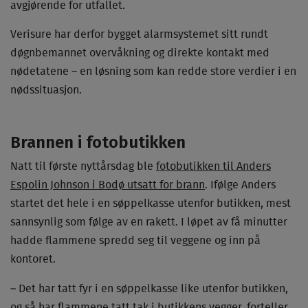
avgjørende for utfallet.
Verisure har derfor bygget alarmsystemet sitt rundt
døgnbemannet overvåkning og direkte kontakt med
nødetatene – en løsning som kan redde store verdier i en
nødssituasjon.
Brannen i fotobutikken
Natt til første nyttårsdag ble
fotobutikken til Anders
Espolin Johnson i Bodø utsatt for brann
. Ifølge Anders
startet det hele i en søppelkasse utenfor butikken, mest
sannsynlig som følge av en rakett. I løpet av få minutter
hadde flammene spredd seg til veggene og inn på
kontoret.
– Det har tatt fyr i en søppelkasse like utenfor butikken,
og så har flammene tatt tak i butikkens vegger, forteller