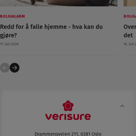
BOLIGALARM
BOLIG
Redd for å falle hjemme - hva kan du
Over
gjøre?
det
17. juli 2026
16. juli
Drammensveien 211, 0281 Oslo