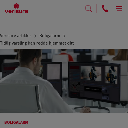
RING
SØK
Breadcrumb
Verisure artikler
Boligalarm
Tidlig varsling kan redde hjemmet ditt
BOLIGALARM