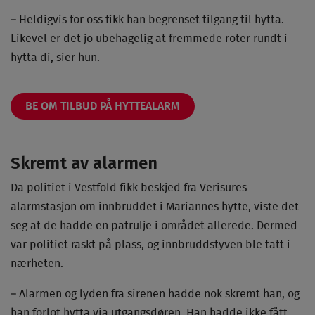
– Heldigvis for oss fikk han begrenset tilgang til hytta.
Likevel er det jo ubehagelig at fremmede roter rundt i
hytta di, sier hun.
BE OM TILBUD PÅ HYTTEALARM
Skremt av alarmen
Da politiet i Vestfold fikk beskjed fra Verisures
alarmstasjon om innbruddet i Mariannes hytte, viste det
seg at de hadde en patrulje i området allerede. Dermed
var politiet raskt på plass, og innbruddstyven ble tatt i
nærheten.
– Alarmen og lyden fra sirenen hadde nok skremt han, og
han forlot hytta via utgangsdøren. Han hadde ikke fått