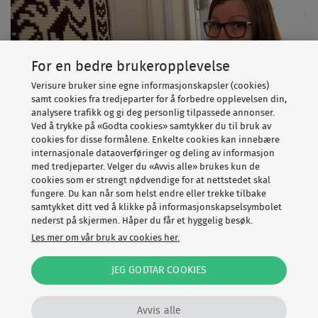
For en bedre brukeropplevelse
Verisure bruker sine egne informasjonskapsler (cookies)
samt cookies fra tredjeparter for å forbedre opplevelsen din,
analysere trafikk og gi deg personlig tilpassede annonser.
Ved å trykke på «Godta cookies» samtykker du til bruk av
cookies for disse formålene. Enkelte cookies kan innebære
internasjonale dataoverføringer og deling av informasjon
med tredjeparter. Velger du «Avvis alle» brukes kun de
– Folk er ofte flinke til å sikre hjemmet sitt, men det er
cookies som er strengt nødvendige for at nettstedet skal
fungere. Du kan når som helst endre eller trekke tilbake
lett å glemme hytta. For oss betyr hytta veldig mye, så
samtykket ditt ved å klikke på informasjonskapselsymbolet
det var en selvfølge at vi også skulle ha alarm der. Det
nederst på skjermen. Håper du får et hyggelig besøk.
tror jeg flere bør tenke over, spesielt dersom hytta ligger
Les mer om vår bruk av cookies her.
avsides til eller om det er en typisk sommerhytte, sier
JEG GODTAR COOKIES
hun.
Men innbruddssikring er ikke den eneste grunnen til at
Avvis alle