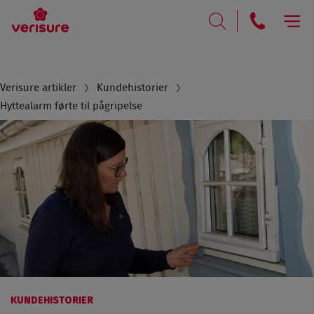
RING
SØK
Breadcrumb
Verisure artikler
Kundehistorier
Hyttealarm førte til pågripelse
KUNDEHISTORIER