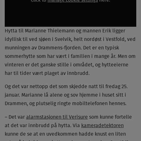
Click to
manage cookie settings
here.
Hytta til Marianne Thielemann og mannen Erik ligger
idyllisk til ved sjøen i Svelvik, helt nordøst i Vestfold, ved
munningen av Drammens-fjorden. Det er en typisk
sommerhytte som har vært i familien i mange år. Men om
vinteren er det ganske stille i området, og hytteeierne
har til tider vært plaget av innbrudd.
Og det var nettopp det som skjedde natt til fredag 25.
januar. Marianne lå alene og sov hjemme i huset sitt i
Drammen, og plutselig ringte mobiltelefonen hennes.
– Det var
alarmstasjonen til Verisure
som kunne fortelle
at det var innbrudd på hytta. Via
kameradetektoren
kunne de se at en uvedkommen hadde knust en liten