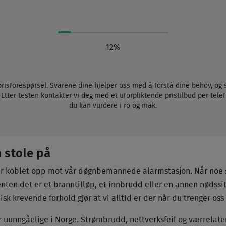
12%
prisforespørsel. Svarene dine hjelper oss med å forstå dine behov, og 
g. Etter testen kontakter vi deg med et uforpliktende pristilbud per tel
du kan vurdere i ro og mak.
 stole på
er koblet opp mot vår døgnbemannede alarmstasjon. Når noe sk
nten det er et branntilløp, et innbrudd eller en annen nødssit
isk krevende forhold gjør at vi alltid er der når du trenger os
r uunngåelige i Norge. Strømbrudd, nettverksfeil og værrelate