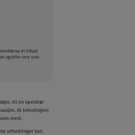
skreddersy et tilbud
efon og/eller sms som
jer, vil en operatør
uasjon. At teknologien
s som mest.
rte utfordringer kan