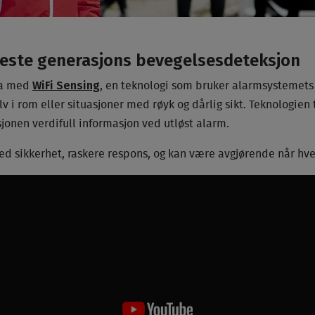
neste generasjons bevegelsesdeteksjon
WiFi Sensing
opa med
, en teknologi som bruker alarmsystemets 
 i rom eller situasjoner med røyk og dårlig sikt. Teknologien t
sjonen verdifull informasjon ved utløst alarm.
med sikkerhet, raskere respons, og kan være avgjørende når hve