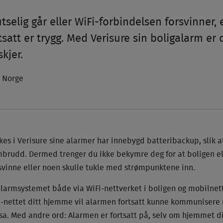
elig går eller WiFi-forbindelsen forsvinner, e
tsatt er trygg. Med Verisure sin boligalarm er 
kjer.
e Norge
 i Verisure sine alarmer har innebygd batteribackup, slik at
mbrudd. Dermed trenger du ikke bekymre deg for at boligen el
vinne eller noen skulle tukle med strømpunktene inn.
larmsystemet både via WiFi-nettverket i boligen og mobilnette
i-nettet ditt hjemme vil alarmen fortsatt kunne kommunisere
sa. Med andre ord: Alarmen er fortsatt på, selv om hjemmet di