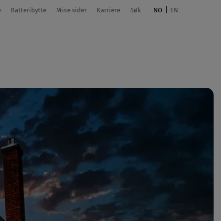
e
Batteribytte
Mine sider
Karriere
Søk
NO
EN