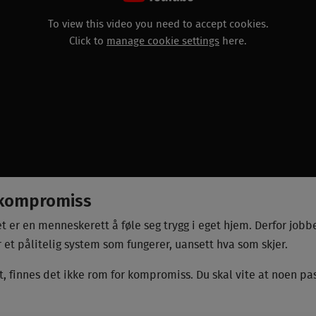
To view this video you need to accept cookies.
Click to
manage cookie settings
here.
 kompromiss
t er en menneskerett å føle seg trygg i eget hjem. Derfor jobbe
r et pålitelig system som fungerer, uansett hva som skjer.
t, finnes det ikke rom for kompromiss. Du skal vite at noen pas