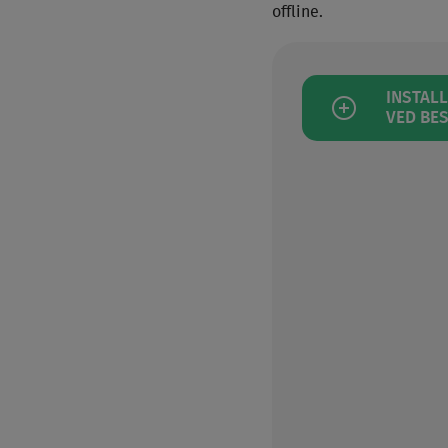
offline.
INSTALL
VED BES