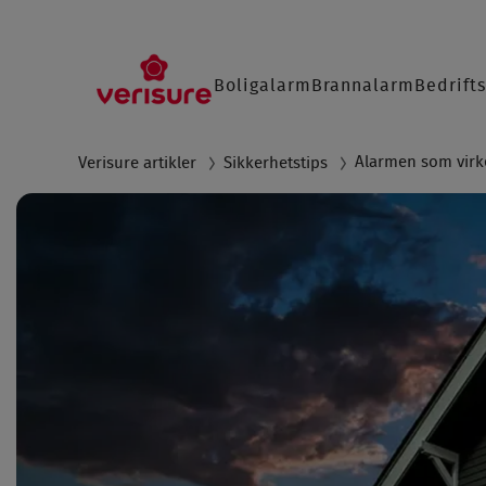
Main
Boligalarm
Brannalarm
Bedrift
navigation
SØ
Alarmen som virk
Verisure artikler
Sikkerhetstips
Breadcrumb