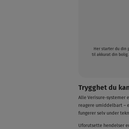
Her starter du din 
til akkurat din boli
Trygghet du kan
Alle Verisure-systemer 
reagere umiddelbart – e
fungerer selv under tekn
Uforutsette hendelser e