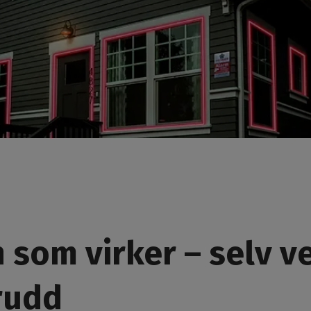
 som virker – selv v
rudd