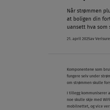
Når strømmen pluts
at boligen din for
uansett hva som s
21. april 2025
av Verisur
Komponentene som brukes
fungere selv under strø
om strømmen skulle fors
I tillegg kommuniserer a
noe skulle skje med WiF
mobilnettet, og vice ver