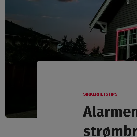
SIKKERHETSTIPS
Alarmen
strømb