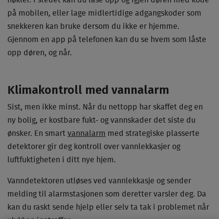
nøkler. I stedet kan du låse opp og igjen døren med kode
på mobilen, eller lage midlertidige adgangskoder som
snekkeren kan bruke dersom du ikke er hjemme.
Gjennom en app på telefonen kan du se hvem som låste
opp døren, og når.
Klimakontroll med vannalarm
Sist, men ikke minst. Når du nettopp har skaffet deg en
ny bolig, er kostbare fukt- og vannskader det siste du
ønsker. En smart
vannalarm
med strategiske plasserte
detektorer gir deg kontroll over vannlekkasjer og
luftfuktigheten i ditt nye hjem.
Vanndetektoren utløses ved vannlekkasje og sender
melding til alarmstasjonen som deretter varsler deg. Da
kan du raskt sende hjelp eller selv ta tak i problemet når