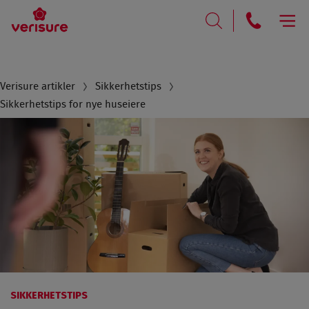
RING
SØK
Breadcrumb
Verisure artikler
Sikkerhetstips
Sikkerhetstips for nye huseiere
SIKKERHETSTIPS