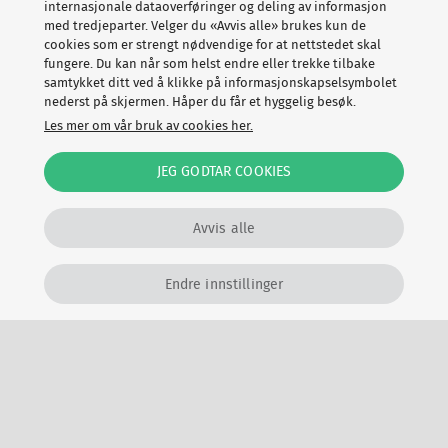
internasjonale dataoverføringer og deling av informasjon
investeringer i trygghet – fra overvåking på
med tredjeparter. Velger du «Avvis alle» brukes kun de
cookies som er strengt nødvendige for at nettstedet skal
kollektivknutepunkter til nabolagstiltak. Til tross for at
fungere. Du kan når som helst endre eller trekke tilbake
München er en stor by, holder kombinasjonen av
samtykket ditt ved å klikke på informasjonskapselsymbolet
tradisjon og effektivitet kriminaliteten lav.
nederst på skjermen. Håper du får et hyggelig besøk.
Risikoen for
Les mer om vår bruk av cookies her.
tyveri og gatekriminalitet er svært liten
.
JEG GODTAR COOKIES
5. Trondheim, Norge
Avvis alle
Med en sikkerhetsindeks på 79,0 er Trondheim et godt
eksempel på skandinavisk trygghet. Små
inntektsforskjeller, høyt utdanningsnivå og sterk tillit til
Endre innstillinger
institusjonene gjør samfunnet robust mot kriminalitet.
Her er infrastrukturen designet med sikkerhet i tankene –
fra omfattende sykkelnett til avansert vinterbelysning
som reduserer ulykker og gjør det trygt å være ute året
rundt.