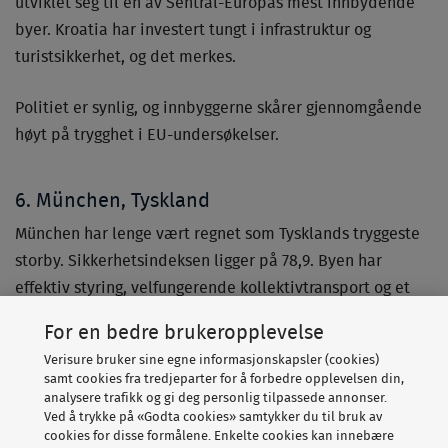
utviklet seg til en av Sentral-Europas mest innbydende
byer. Kroatia har investert tungt i infrastruktur og
turistsikkerhet, og det merkes.
Politiet er synlig, og innbyggerne skårer gjennomgående
høyt på trygghet i EU-undersøkelser.
6. München, Tyskland
München har lenge vært regnet som Tysklands tryggeste
storby. Sikkerhetsindeksen ligger på 78,9. Byen har
effektiv styring, velfungerende kollektivtransport og et
godt bemannet bayersk politi.
For en bedre brukeropplevelse
Verisure bruker sine egne informasjonskapsler (cookies)
Tyskland ligger for øvrig blant
verdens 20 mest fredelige
samt cookies fra tredjeparter for å forbedre opplevelsen din,
land
.
analysere trafikk og gi deg personlig tilpassede annonser.
Ved å trykke på «Godta cookies» samtykker du til bruk av
cookies for disse formålene. Enkelte cookies kan innebære
Münchens sterke økonomi gir rom for kontinuerlige