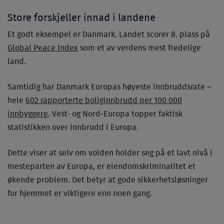
Store forskjeller innad i landene
Et godt eksempel er Danmark. Landet scorer 8. plass på
Global Peace Index
som et av verdens mest fredelige
land.
Samtidig har Danmark Europas høyeste innbruddsrate –
hele
602 rapporterte boliginnbrudd per 100 000
innbyggere
. Vest- og Nord-Europa topper faktisk
statistikken over innbrudd i Europa.
Dette viser at selv om volden holder seg på et lavt nivå i
mesteparten av Europa, er eiendomskriminalitet et
økende problem. Det betyr at gode sikkerhetsløsninger
for hjemmet er viktigere enn noen gang.