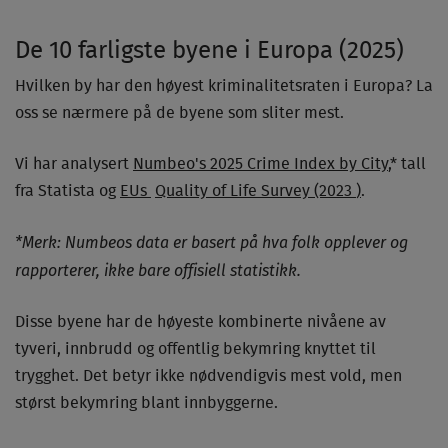
De 10 farligste byene i Europa (2025)
Hvilken by har den høyest kriminalitetsraten i Europa? La
oss se nærmere på de byene som sliter mest.
Vi har analysert
Numbeo's 2025 Crime Index by City
,* tall
fra Statista og
EUs
Quality of Life Survey (2023
)
.
*Merk: Numbeos data er basert på hva folk opplever og
rapporterer, ikke bare offisiell statistikk.
Disse byene har de høyeste kombinerte nivåene av
tyveri, innbrudd og offentlig bekymring knyttet til
trygghet. Det betyr ikke nødvendigvis mest vold, men
størst bekymring blant innbyggerne.