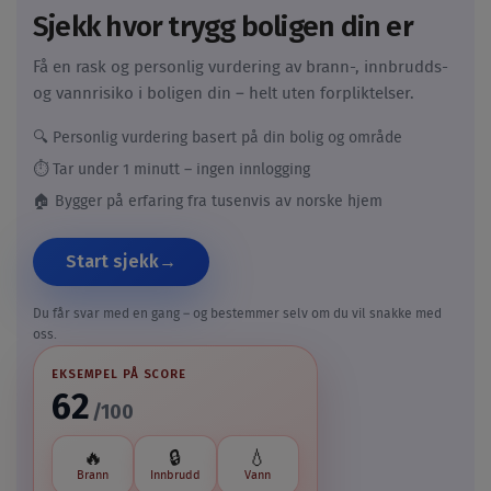
Sjekk hvor trygg boligen din er
Få en rask og personlig vurdering av brann-, innbrudds-
og vannrisiko i boligen din – helt uten forpliktelser.
🔍 Personlig vurdering basert på din bolig og område
⏱️ Tar under 1 minutt – ingen innlogging
🏠 Bygger på erfaring fra tusenvis av norske hjem
Start sjekk
Du får svar med en gang – og bestemmer selv om du vil snakke med
oss.
EKSEMPEL PÅ SCORE
62
/100
🔥
🔒
💧
Brann
Innbrudd
Vann