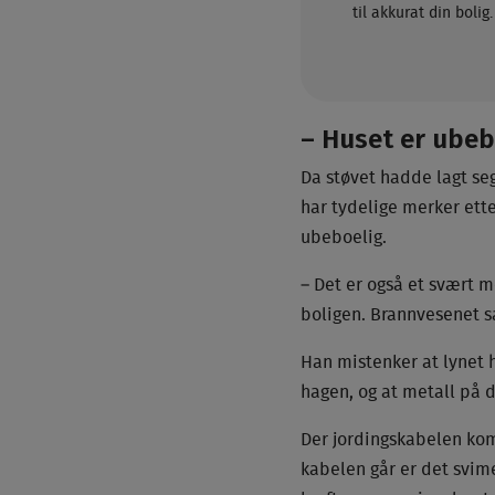
til akkurat din boli
– Huset er ubeb
Da støvet hadde lagt se
har tydelige merker ette
ubeboelig.
– Det er også et svært m
boligen. Brannvesenet sa 
Han mistenker at lynet h
hagen, og at metall på 
Der jordingskabelen kom
kabelen går er det svimer