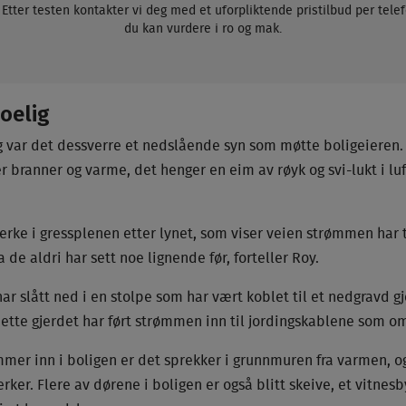
g. Etter testen kontakter vi deg med et uforpliktende pristilbud per tel
du kan vurdere i ro og mak.
oelig
g var det dessverre et nedslående syn som møtte boligeieren. 
r branner og varme, det henger en eim av røyk og svi-lukt i luf
erke i gressplenen etter lynet, som viser veien strømmen har t
de aldri har sett noe lignende før, forteller Roy.
ar slått ned i en stolpe som har vært koblet til et nedgravd g
dette gjerdet har ført strømmen inn til jordingskablene som om
mer inn i boligen er det sprekker i grunnmuren fra varmen, o
ker. Flere av dørene i boligen er også blitt skeive, et vitnesb