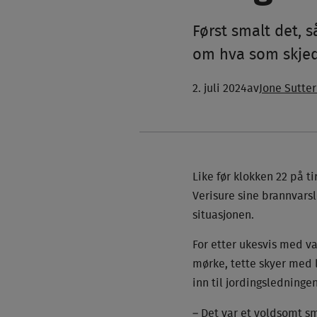
Først smalt det, s
om hva som skjedd
2. juli 2024
av
Jone Sutte
Like før klokken 22 på ti
Verisure sine brannvarsl
situasjonen.
For etter ukesvis med v
mørke, tette skyer med l
inn til jordingsledninge
– Det var et voldsomt sm