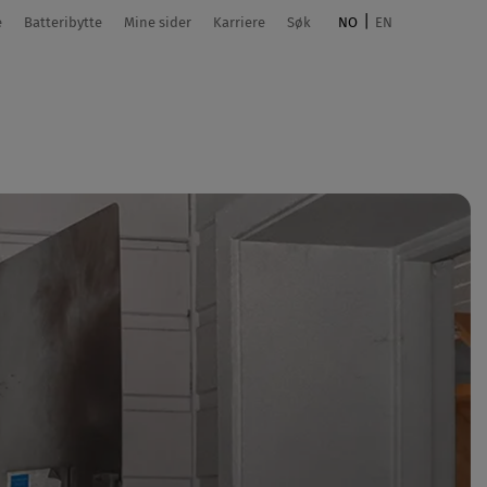
e
Batteribytte
Mine sider
Karriere
Søk
NO
EN