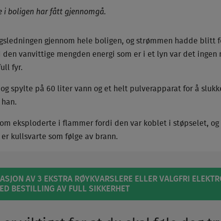
 i boligen har fått gjennomgå.
ngsledningen gjennom hele boligen, og strømmen hadde blitt fø
d den vanvittige mengden energi som er i et lyn var det ingen 
ll fyr.
g spylte på 60 liter vann og et helt pulverapparat for å sluk
 han.
som eksploderte i flammer fordi den var koblet i støpselet, og 
er kullsvarte som følge av brann.
LASJON AV 3 EKSTRA RØYKVARSLERE ELLER VALGFRI ELEKT
 VED BESTILLING AV FULL SIKKERHET