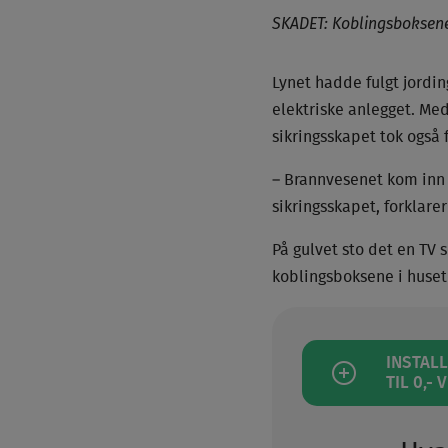
SKADET: Koblingsboksene
Lynet hadde fulgt jordi
elektriske anlegget. Me
sikringsskapet tok også fu
– Brannvesenet kom inn o
sikringsskapet, forklarer
På gulvet sto det en TV 
koblingsboksene i huset 
INSTAL
TIL 0,-