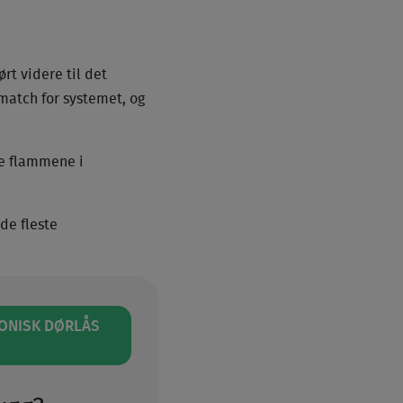
rt videre til det
match for systemet, og
ke flammene i
de fleste
RONISK DØRLÅS