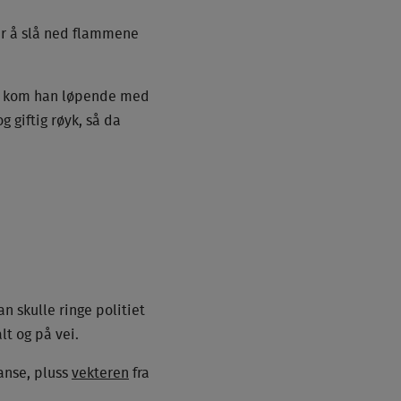
ker å slå ned flammene
a kom han løpende med
 giftig røyk, så da
n skulle ringe politiet
lt og på vei.
lanse, pluss
vekteren
fra