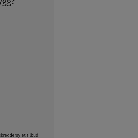
rygg?
skreddersy et tilbud