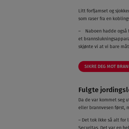
Litt forfjamset og sjokk
som raser fra en koblin
– Naboen hadde også fo
et brannslukningsapparat
skjønte vi at vi bare må
SIKRE DEG MOT BRANN
Fulgte jordingsl
Da de var kommet seg ut 
eller brannvesen først, 
– Det tok ikke så alt for
Securitas. Det var en he