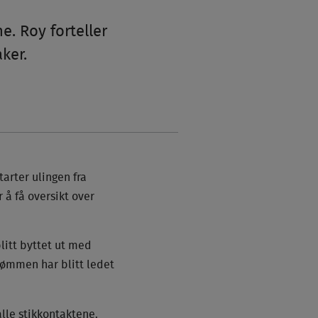
e. Roy forteller
ker.
tarter ulingen fra
 å få oversikt over
litt byttet ut med
trømmen har blitt ledet
alle stikkontaktene.