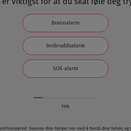
er viktigst for at du skal føle deg t
Brannalarm
Innbruddsalarm
SOS-alarm
14%
prisforespørsel. Svarene dine hjelper oss med å forstå dine behov, og 