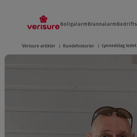
Main
Boligalarm
Brannalarm
Bedrift
navigation
SØ
Lynnedslag ledet t
Verisure artikler
Kundehistorier
Breadcrumb