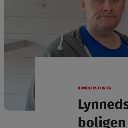
KUNDEHISTORIER
Lynnedsl
boligen