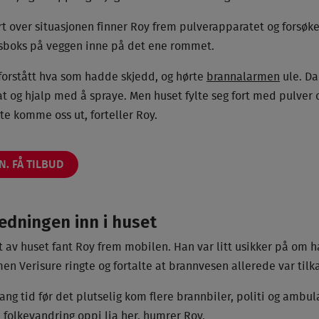
ert over situasjonen finner Roy frem pulverapparatet og forsø
gsboks på veggen inne på det ene rommet.
rstått hva som hadde skjedd, og hørte
brannalarmen
ule. D
 og hjalp med å spraye. Men huset fylte seg fort med pulver og
tte komme oss ut, forteller Roy.
. FÅ TILBUD
edningen inn i huset
av huset fant Roy frem mobilen. Han var litt usikker på om ha
men Verisure ringte og fortalte at brannvesen allerede var tilka
 lang tid før det plutselig kom flere brannbiler, politi og ambu
l folkevandring oppi lia her, humrer Roy.