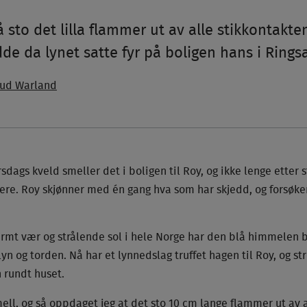
å sto det lilla flammer ut av alle stikkontakten
e da lynet satte fyr på boligen hans i Ringsa
rud Warland
rsdags kveld smeller det i boligen til Roy, og ikke lenge etter s
ere. Roy skjønner med én gang hva som har skjedd, og forsøker
armt vær og strålende sol i hele Norge har den blå himmelen b
yn og torden. Nå har et lynnedslag truffet hagen til Roy, og s
n rundt huset.
ell, og så oppdaget jeg at det sto 10 cm lange flammer ut av 