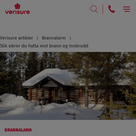
RING
SØK
Breadcrumb
Verisure artikler
Brannalarm
Slik sikrer du hytta mot brann og innbrudd
BRANNALARM