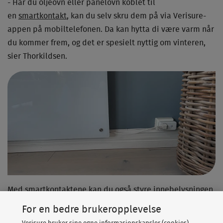
- Har du oljeovn eller panelovn koblet til
en
smartkontakt
, kan du selv skru dem på via Verisure-
appen på mobiltelefonen. Da kan hytta di være varm når
du kommer frem, og det er spesielt nyttig om vinteren,
sier Thorkildsen.
Med smartkontaktene kan du også styre innebelysningen.
For en bedre brukeropplevelse
- Kanskje har du et stykke å gå fra bilen til hytta? Da er