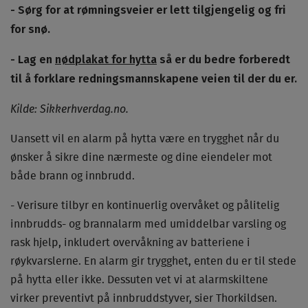
- Sørg for at rømningsveier er lett tilgjengelig og fri
for snø.
- Lag en
nødplakat for hytta
så er du bedre forberedt
til å forklare redningsmannskapene veien til der du er.
Kilde: Sikkerhverdag.no.
Uansett vil en alarm på hytta være en trygghet når du
ønsker å sikre dine nærmeste og dine eiendeler mot
både brann og innbrudd.
- Verisure tilbyr en kontinuerlig overvåket og pålitelig
innbrudds- og brannalarm med umiddelbar varsling og
rask hjelp, inkludert overvåkning av batteriene i
røykvarslerne. En alarm gir trygghet, enten du er til stede
på hytta eller ikke. Dessuten vet vi at alarmskiltene
virker preventivt på innbruddstyver, sier Thorkildsen.