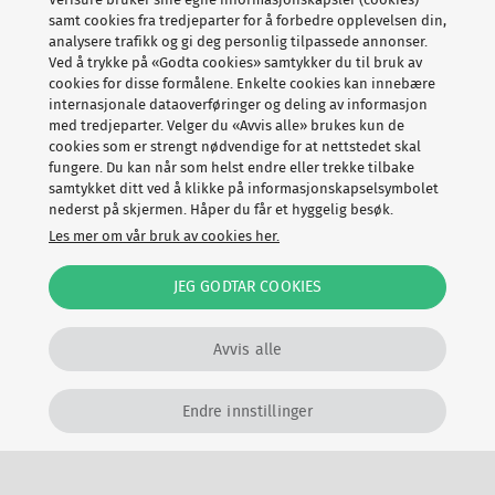
Verisure bruker sine egne informasjonskapsler (cookies)
det ganske praktisk å kunne tenne lysene på hytta via
samt cookies fra tredjeparter for å forbedre opplevelsen din,
appen – før du kommer frem, sier sikkerhetseksperten.
analysere trafikk og gi deg personlig tilpassede annonser.
Ved å trykke på «Godta cookies» samtykker du til bruk av
Ved avreise kan du også ved hjelp av smartkontakter
cookies for disse formålene. Enkelte cookies kan innebære
internasjonale dataoverføringer og deling av informasjon
bruke appen til å dobbeltsjekke at alle elektriske
med tredjeparter. Velger du «Avvis alle» brukes kun de
apparater er skrudd av, og dermed minimere faren for
cookies som er strengt nødvendige for at nettstedet skal
brann.
fungere. Du kan når som helst endre eller trekke tilbake
samtykket ditt ved å klikke på informasjonskapselsymbolet
nederst på skjermen. Håper du får et hyggelig besøk.
- Ingenting er mer irriterende enn å snu halvveis for å
Les mer om vår bruk av cookies her.
sjekke om kaffetrakteren er skrudd av på hytta. Om den
er koblet til en smartkontakt, kan du selv sjekke og
JEG GODTAR COOKIES
eventuelt skru den av via appen på mobiltelefonen –
uansett hvor du befinner deg, forklarer Thorkildsen.
Avvis alle
Endre innstillinger
Nøkkelfri hyttehverdag
Nå finnes det også moderne og praktiske løsninger for en
nøkkelfri hyttehverdag. Investerer du i den
elektroniske