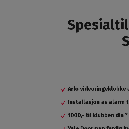
Spesial­t
S
Arlo videoringeklokke e
Installasjon av alarm ti
1000,- til klubben din *
Yale Doorman ferdig inst