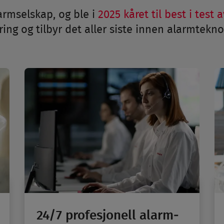
rm­selskap, og ble i
2025 kåret til best i test a
ring og tilbyr det aller siste innen alarm­tekno
24/7 profesjonell alarm­