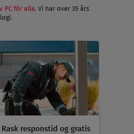
v PC för alla
. Vi har over 35 års
logi.
Rask respons­tid og gratis