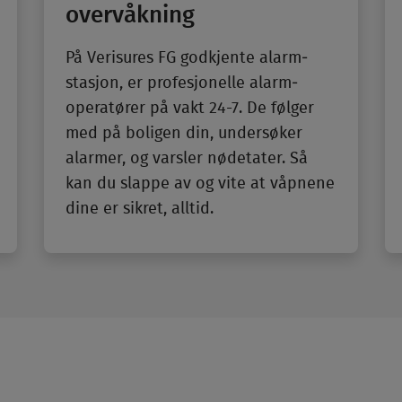
overvåkning
På Verisures FG god­kjente alarm­
stasjon, er profesjonelle alarm­
operatører på vakt 24-7. De følger
med på boligen din, under­søker
alarmer, og varsler nødetater. Så
kan du slappe av og vite at våpnene
dine er sikret, alltid.