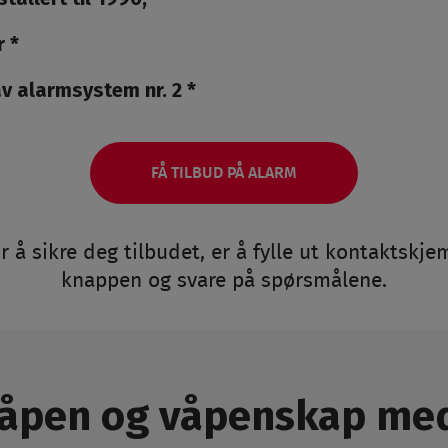
r *
av alarmsystem nr. 2 *
FÅ TILBUD PÅ ALARM
or å sikre deg tilbudet, er å fylle ut kontaktskje
knappen og svare på spørsmålene.
våpen og våpenskap me