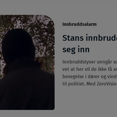
Innbruddsalarm
Stans innbrud
seg inn
Innbruddstyver unngår so
vet at her vil de ikke få 
bevegelse i dører og vin
til politiet. Med ZeroVis