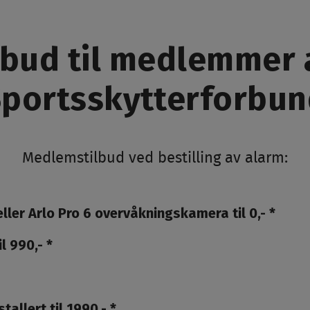
ilbud til medlemmer
portsskytterforbu
Medlemstilbud ved bestilling av alarm:
ller Arlo Pro 6 overvåkningskamera til 0,- *
l 990,- *
allert til 1990,- *