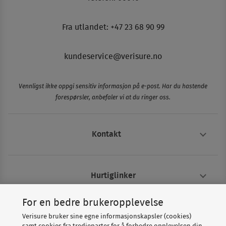
Fra utlandet: +47 23 68 90 99
kundeservice@verisure.no
Vennligst ikke oppgi sensitiv informasjon på e-post. Har du hastende
forespørsler, anbefaler vi at du ringer oss.
Kontakt
Hurtiglinker
For en bedre brukeropplevelse
Om Verisure
Verisure bruker sine egne informasjonskapsler (cookies)