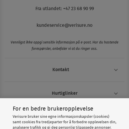
Fra utlandet: +47 23 68 90 99
kundeservice@verisure.no
Vennligst ikke oppgi sensitiv informasjon på e-post. Har du hastende
forespørsler, anbefaler vi at du ringer oss.
Kontakt
Hurtiglinker
For en bedre brukeropplevelse
Om Verisure
Verisure bruker sine egne informasjonskapsler (cookies)
samt cookies fra tredjeparter for å forbedre opplevelsen din,
analysere trafikk og gi deg personlig tilpassede annonser.