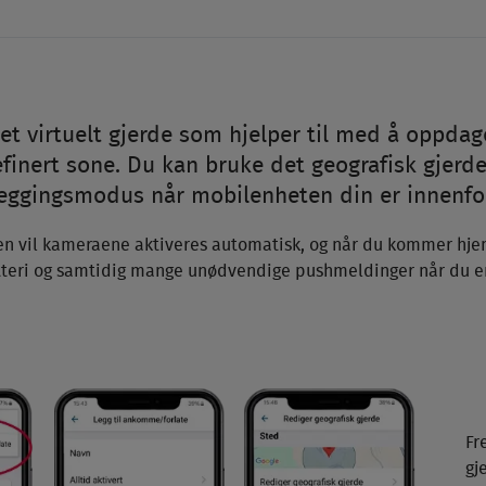
r et virtuelt gjerde som hjelper til med å oppd
finert sone. Du kan bruke det geografisk gjerde 
leggingsmodus når mobilenheten din er innenfor
en vil kameraene aktiveres automatisk, og når du kommer hjem
tteri og samtidig mange unødvendige pushmeldinger når du 
Fr
gj