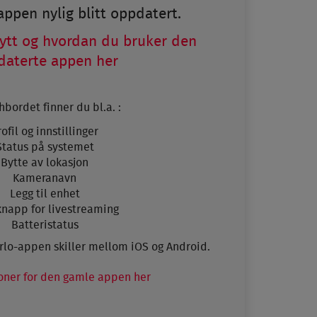
appen nylig blitt oppdatert.
ytt og hvordan du bruker den
daterte appen her
hbordet finner du bl.a. :
rofil og innstillinger
Status på systemet
Bytte av lokasjon
Kameranavn
Legg til enhet
knapp for livestreaming
Batteristatus
Arlo-appen skiller mellom iOS og Android.
joner for den gamle appen her