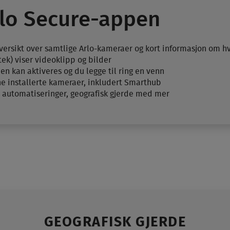
rlo Secure-appen
oversikt over samtlige Arlo-kameraer og kort informasjon om h
otek) viser videoklipp og bilder
nen kan aktiveres og du legge til ring en venn
ne installerte kameraer, inkludert Smarthub
l automatiseringer, geografisk gjerde med mer
GEOGRAFISK GJERDE