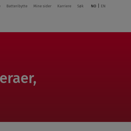
e
Batteribytte
Mine sider
Karriere
Søk
NO
EN
eraer,