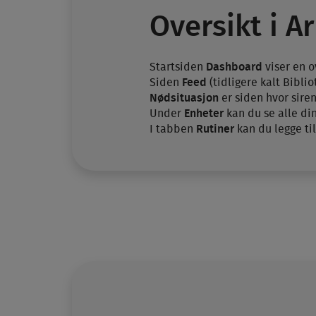
Oversikt i A
Startsiden
Dashboard
viser en 
Siden
Feed
(tidligere kalt Bibli
Nødsituasjon
er siden hvor sire
Under
Enheter
kan du se alle di
I tabben
Rutiner
kan du legge ti