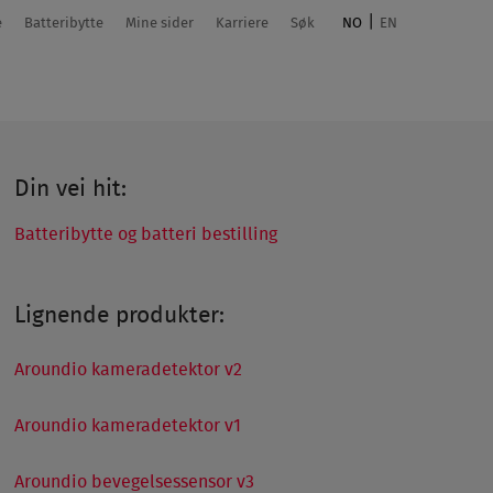
e
Batteribytte
Mine sider
Karriere
Søk
NO
EN
Din vei hit:
Batteribytte og batteri bestilling
Lignende produkter:
Aroundio kameradetektor v2
Aroundio kameradetektor v1
Aroundio bevegelsessensor v3