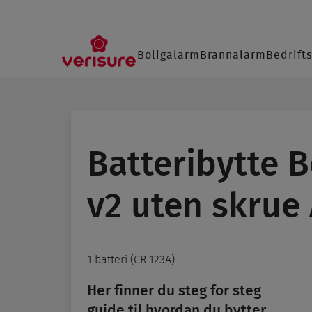
Main
Boligalarm
Brannalarm
Bedrift
navigation
SØ
Batteribytte 
v2 uten skrue
1 batteri (CR 123A).
Her finner du steg for steg
guide til hvordan du bytter