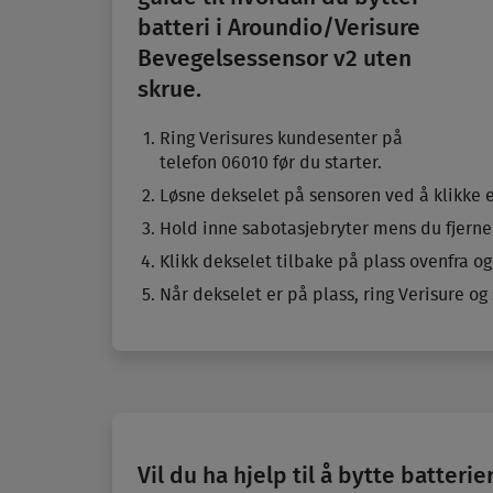
batteri i Aroundio/­Verisure
Bevegelses­sensor v2 uten
skrue.
Ring Verisures kundesenter på
telefon 06010 før du starter.
Løsne dekselet på sensoren ved å klikke e
Hold inne sabotasjebryter mens du fjerner
Klikk dekselet tilbake på plass ovenfra o
Når dekselet er på plass, ring Verisure og s
Vil du ha hjelp til å bytte batteri