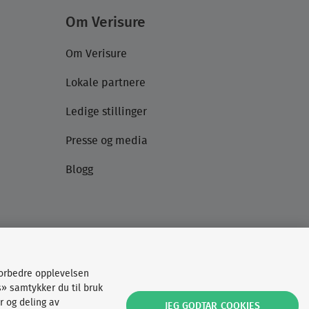
Om Verisure
Om Verisure
Lokale partnere
Ledige stillinger
Presse og media
Blogg
forbedre opplevelsen
s» samtykker du til bruk
r og deling av
JEG GODTAR COOKIES