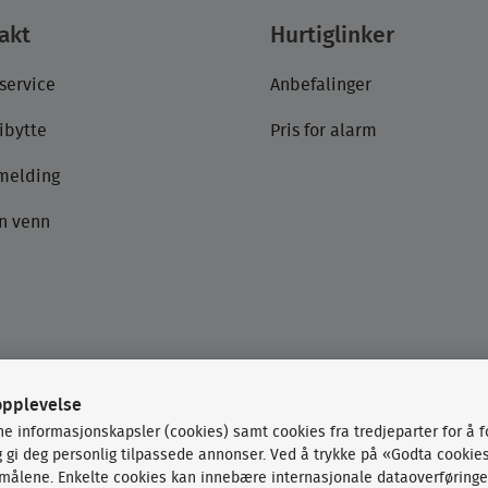
akt
Hurtiglinker
service
Anbefalinger
ibytte
Pris for alarm
emelding
n venn
opplevelse
ne informasjonskapsler (cookies) samt cookies fra tredjeparter for å 
og gi deg personlig tilpassede annonser. Ved å trykke på «Godta cookie
rmålene. Enkelte cookies kan innebære internasjonale dataoverføringe