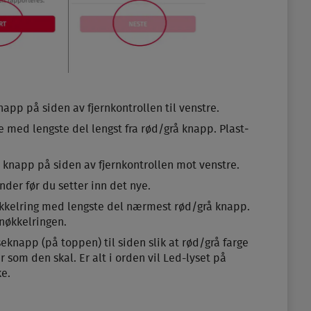
app på siden av fjern­kontrollen til venstre.
ke med lengste del lengst fra rød/grå knapp. Plast­
å knapp på siden av fjern­kontrollen mot venstre.
nder før du setter inn det nye.
nøkkel­ring med lengste del nærmest rød/grå knapp.
nøkkel­ringen.
seknapp (på toppen) til siden slik at rød/grå farge
er som den skal. Er alt i orden vil Led-lyset på
ke.