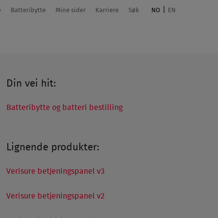
e
Batteribytte
Mine sider
Karriere
Søk
NO
EN
Din vei hit:
Batteribytte og batteri bestilling
Lignende produkter:
Verisure betjeningspanel v3
Verisure betjeningspanel v2