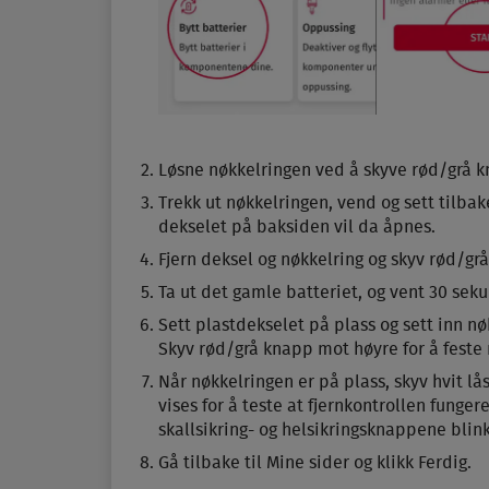
Løsne nøkkel­ringen ved å skyve rød/grå kn
Trekk ut nøkkel­ringen, vend og sett tilba
dekselet på baksiden vil da åpnes.
Fjern deksel og nøkkel­ring og skyv rød/gr
Ta ut det gamle batteriet, og vent 30 seku
Sett plast­dekselet på plass og sett inn 
Skyv rød/grå knapp mot høyre for å feste 
Når nøkkel­ringen er på plass, skyv hvit lå
vises for å teste at fjern­kontrollen funger
skallsikring- og helsikringsknappene blin
Gå tilbake til Mine sider og klikk Ferdig.