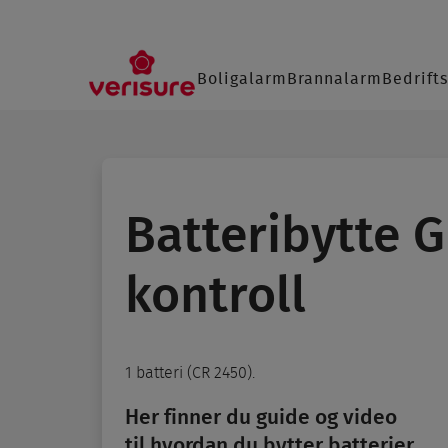
Main
Boligalarm
Brannalarm
Bedrift
navigation
SØ
Batteribytte G
kontroll
1 batteri (CR 2450).
Her finner du guide og video
til hvordan du bytter batterier