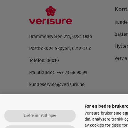
Kont
Kunde
Batter
Drammensveien 211, 0281 Oslo
Flytt
Postboks 24 Skøyen, 0212 Oslo
Verv e
Telefon:
06010
Fra utlandet: +47 23 68 90 99
kundeservice@verisure.no
Vennligst ikke oppgi sensitiv informasjon på
e-post. Har du hastende forespørsler,
For en bedre bruker
anbefaler vi at du ringer oss.
Verisure bruker sine eg
Endre innstillinger
din, analysere trafikk 
av cookies for disse fo