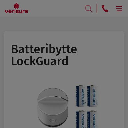
RING
SØK
Batteribytte
LockGuard