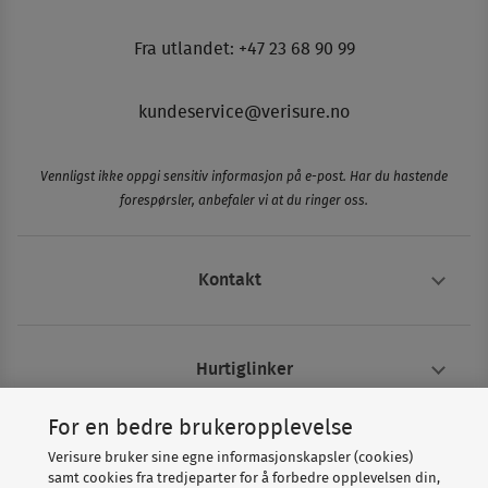
Fra utlandet: +47 23 68 90 99
kundeservice@verisure.no
Vennligst ikke oppgi sensitiv informasjon på e-post. Har du hastende
forespørsler, anbefaler vi at du ringer oss.
Kontakt
Hurtiglinker
For en bedre brukeropplevelse
Om Verisure
Verisure bruker sine egne informasjonskapsler (cookies)
samt cookies fra tredjeparter for å forbedre opplevelsen din,