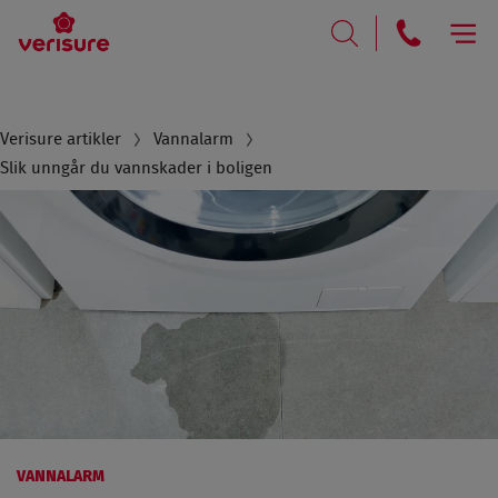
RING
SØK
Breadcrumb
Verisure artikler
Vannalarm
Slik unngår du vannskader i boligen
VANNALARM