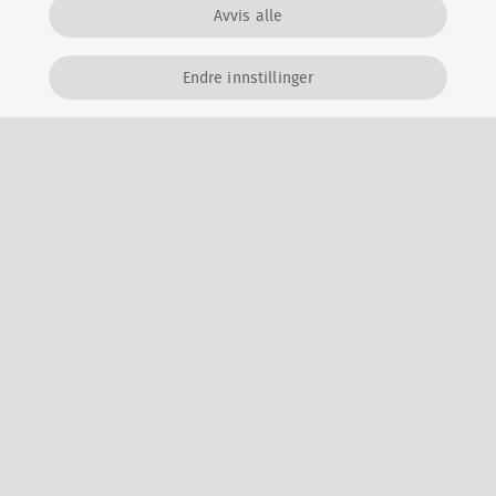
Oppdage vannlekkasje raskt
Avvis alle
Endre innstillinger
14%
Her starter du din prisforespørsel. Svarene dine hjelper
oss med å forstå dine behov, og skreddersy et tilbud til
akkurat din bolig. Etter testen kontakter vi deg med et
uforpliktende pristilbud per telefon og/eller sms som
du kan vurdere i ro og mak.
Kilder: Finans Norge, Huseierne, SINTEF, Byggforsk og
Skikkeligrorlegger.no.