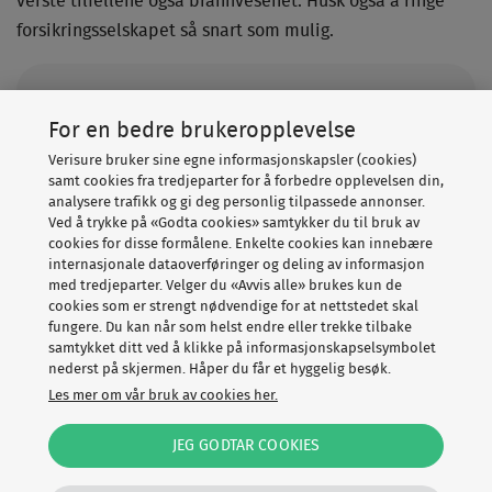
verste tilfellene også brannvesenet. Husk også å ringe
forsikringsselskapet så snart som mulig.
For en bedre brukeropplevelse
INSTALLASJON AV VANNSENSOR ELLER VALGFRI
DØRLÅS TIL 0,- VED BESTILLING AV FULL
Verisure bruker sine egne informasjonskapsler (cookies)
SIKKERHET​
samt cookies fra tredjeparter for å forbedre opplevelsen din,
analysere trafikk og gi deg personlig tilpassede annonser.
Ved å trykke på «Godta cookies» samtykker du til bruk av
Hvorfor vil du ha
cookies for disse formålene. Enkelte cookies kan innebære
internasjonale dataoverføringer og deling av informasjon
vannalarm?
med tredjeparter. Velger du «Avvis alle» brukes kun de
cookies som er strengt nødvendige for at nettstedet skal
fungere. Du kan når som helst endre eller trekke tilbake
Forhindre fukt- og vannskader
samtykket ditt ved å klikke på informasjonskapselsymbolet
nederst på skjermen. Håper du får et hyggelig besøk.
Les mer om vår bruk av cookies her.
Varsel om lekkasje på mobilen
JEG GODTAR COOKIES