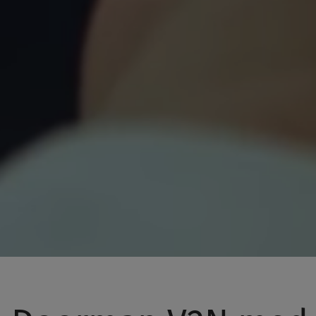
fri dørlås eller utendørskamera til 0,- ved bestilling av 