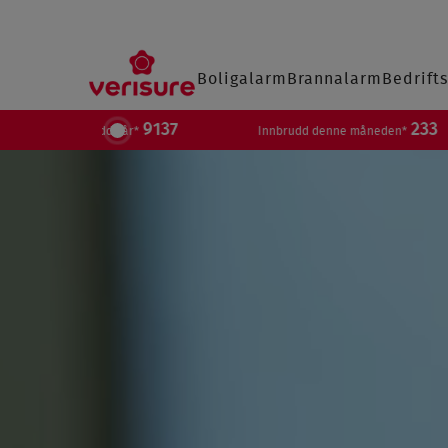
Main
Boligalarm
Brannalarm
Bedrift
navigation
SØ
Content
9137
233
Innbrudd i år*
Innbrudd denne måneden*