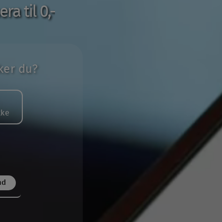
a til 0,-
ker du?
kke