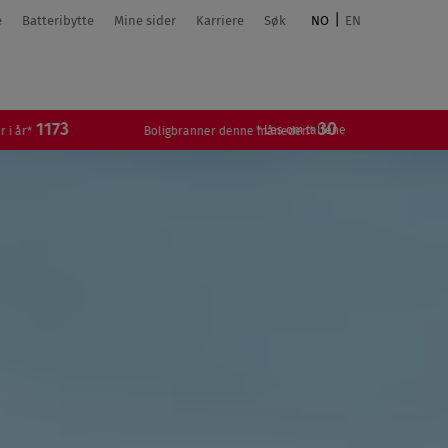
e
Batteribytte
Mine sider
Karriere
Søk
NO
EN
3
30
* Les om tallene
Boligbranner denne måneden*
Boligbranner i dag