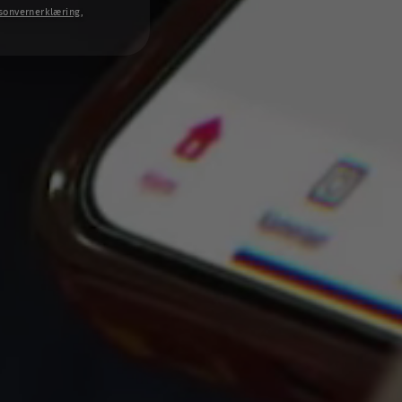
sonvernerklæring
,