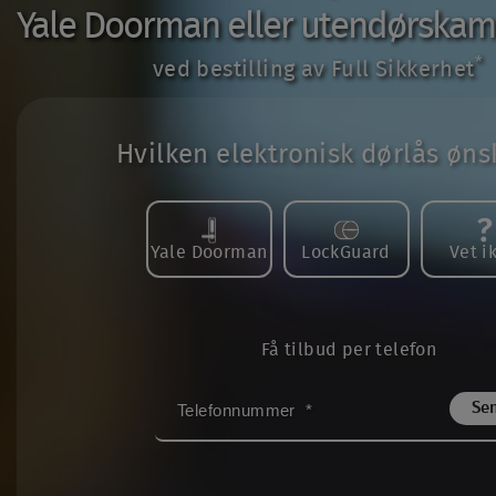
Yale Doorman eller utendørskamer
*
ved bestilling av Full Sikkerhet
Hvilken elektronisk dørlås øns
Yale Doorman
LockGuard
Vet i
Få tilbud per telefon
TELEFONNUMMER
*