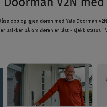
e Doorman V2N med
 låse opp og igjen døren med Yale Doorman V2N
r usikker på om døren er låst - sjekk status i 